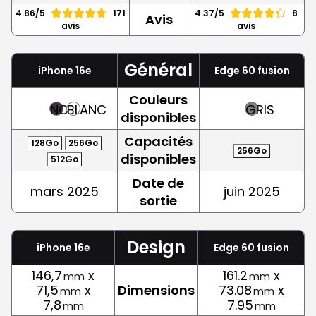
4.86/5
171
4.37/5
8
Avis
avis
avis
Général
iPhone 16e
Edge 60 fusion
Couleurs
NOIR
BLANC
GRIS
disponibles
Capacités
128Go
256Go
256Go
disponibles
512Go
Date de
mars 2025
juin 2025
sortie
Design
iPhone 16e
Edge 60 fusion
146,7
x
161.2
x
mm
mm
71,5
x
Dimensions
73.08
x
mm
mm
7,8
7.95
mm
mm