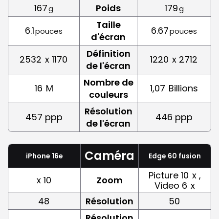
167
Poids
179
g
g
Taille
6.1
6.67
pouces
pouces
d'écran
Définition
2532
x 1170
1220
x 2712
de l'écran
Nombre de
16
M
1,07
Billions
couleurs
Résolution
457 ppp
446 ppp
de l'écran
Caméra
iPhone 16e
Edge 60 fusion
Picture 10
x ,
x 10
Zoom
Video 6
x
48
Résolution
50
Résolution