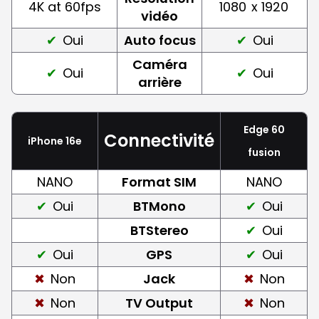
4K at 60fps
1080
x 1920
vidéo
Oui
Auto focus
Oui
Caméra
Oui
Oui
arrière
Edge 60
Connectivité
iPhone 16e
fusion
NANO
Format SIM
NANO
Oui
BTMono
Oui
BTStereo
Oui
Oui
GPS
Oui
Non
Jack
Non
Non
TV Output
Non