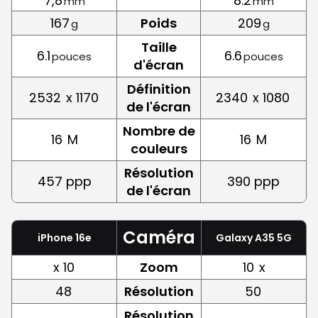
7,8
8.2
mm
mm
167
Poids
209
g
g
Taille
6.1
6.6
pouces
pouces
d'écran
Définition
2532
x 1170
2340
x 1080
de l'écran
Nombre de
16
M
16
M
couleurs
Résolution
457 ppp
390 ppp
de l'écran
Caméra
iPhone 16e
Galaxy A35 5G
x 10
Zoom
10
x
48
Résolution
50
Résolution