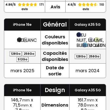
4.86/5
171
4.6/5
110
Avis
avis
avis
Général
iPhone 16e
Galaxy A35 5G
BLEU
Couleurs
NOIR
BLANC
NUIT,
LILAS,
LIME,
disponibles
BLEU
BLEU
VIOLET
JAUNE
Capacités
128Go
256Go
128Go
256Go
disponibles
512Go
Date de
mars 2025
mars 2024
sortie
Design
iPhone 16e
Galaxy A35 5G
146,7
x
161.7
x
mm
mm
71,5
x
Dimensions
78.0
x
mm
mm