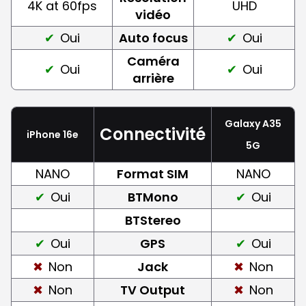
4K at 60fps
UHD
vidéo
Oui
Auto focus
Oui
Caméra
Oui
Oui
arrière
Galaxy A35
Connectivité
iPhone 16e
5G
NANO
Format SIM
NANO
Oui
BTMono
Oui
BTStereo
Oui
GPS
Oui
Non
Jack
Non
Non
TV Output
Non