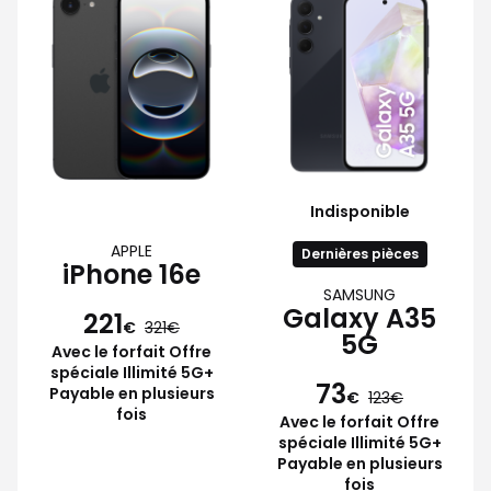
Indisponible
APPLE
Dernières pièces
iPhone 16e
SAMSUNG
Galaxy A35
221
€
321
5G
Avec le forfait Offre
spéciale Illimité 5G+
73
Payable en plusieurs
€
123
fois
Avec le forfait Offre
spéciale Illimité 5G+
Payable en plusieurs
fois