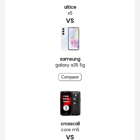
altice
x5
VS
samsung
galaxy a35 5g
Comparer
crosscall
core m5
VS