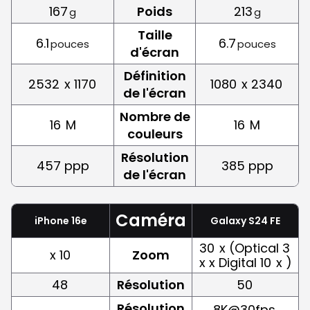
167
Poids
213
g
g
Taille
6.1
6.7
pouces
pouces
d'écran
Définition
2532
x 1170
1080
x 2340
de l'écran
Nombre de
16
M
16
M
couleurs
Résolution
457 ppp
385 ppp
de l'écran
Caméra
iPhone 16e
Galaxy S24 FE
30
x (Optical 3
x 10
Zoom
x x Digital 10
x )
48
Résolution
50
Résolution
8K@30fps,