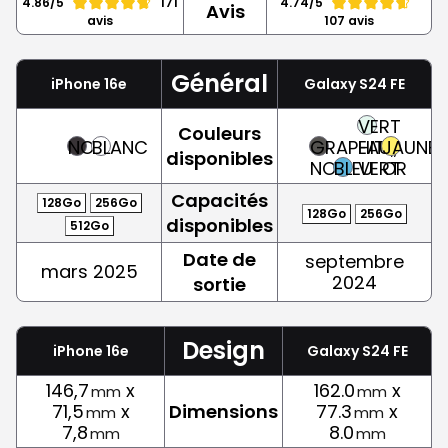
4.86/5
171
4.74/5
Avis
avis
107 avis
Général
iPhone 16e
Galaxy S24 FE
VERT
Couleurs
NOIR
BLANC
GRAPHITE,
EAU,
JAUNE,
disponibles
NOIR
BLEU
VERT
OR
Capacités
128Go
256Go
128Go
256Go
disponibles
512Go
Date de
septembre
mars 2025
2024
sortie
Design
iPhone 16e
Galaxy S24 FE
146,7
x
162.0
x
mm
mm
71,5
x
Dimensions
77.3
x
mm
mm
7,8
8.0
mm
mm