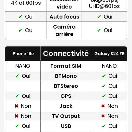
4K at 60fps
UHD@60fps
vidéo
Oui
Auto focus
Oui
Caméra
Oui
Oui
arrière
Connectivité
iPhone 16e
Galaxy S24 FE
NANO
Format SIM
NANO
Oui
BTMono
Oui
BTStereo
Oui
Oui
GPS
Oui
Non
Jack
Non
Non
TV Output
Non
Oui
USB
Oui