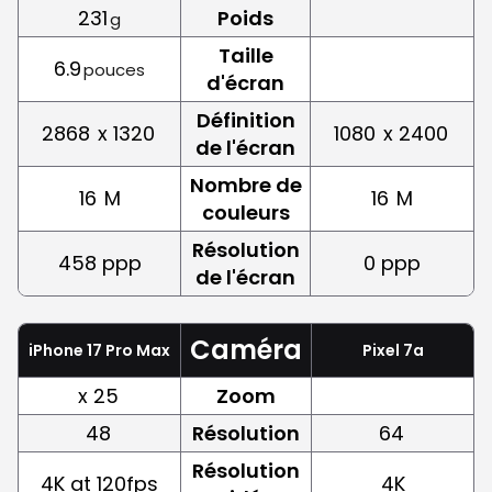
231
Poids
g
Taille
6.9
pouces
d'écran
Définition
2868
x 1320
1080
x 2400
de l'écran
Nombre de
16
M
16
M
couleurs
Résolution
458 ppp
0 ppp
de l'écran
Caméra
iPhone 17 Pro Max
Pixel 7a
x 25
Zoom
48
Résolution
64
Résolution
4K at 120fps
4K