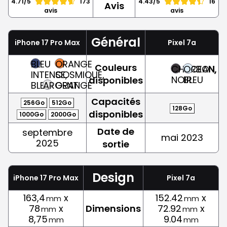
4.71/5
173
4.43/5
16
Avis
avis
avis
Général
iPhone 17 Pro Max
Pixel 7a
BLEU
ORANGE
Couleurs
CHARBON,
OCEAN,
INTENSE,
COSMIQUE,
NOIR
BLEU
disponibles
BLEU
ARGENT
ORANGE
Capacités
256Go
512Go
128Go
disponibles
1000Go
2000Go
Date de
septembre
mai 2023
2025
sortie
Design
iPhone 17 Pro Max
Pixel 7a
163,4
x
152.42
x
mm
mm
78
x
Dimensions
72.92
x
mm
mm
8,75
9.04
mm
mm