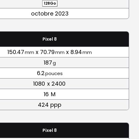
128Go
octobre 2023
Pixel 8
150.47
x 70.79
x 8.94
mm
mm
mm
187
g
6.2
pouces
1080
x 2400
16
M
424 ppp
Pixel 8