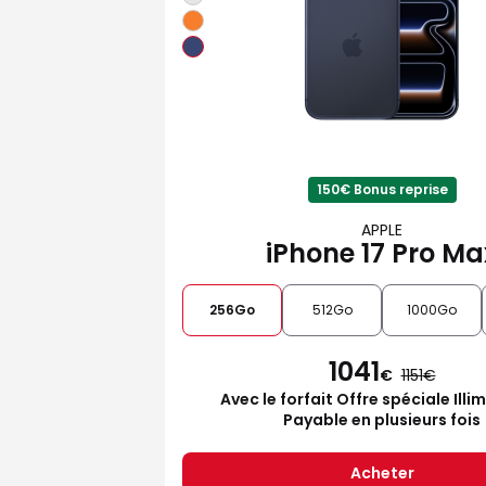
150€ Bonus reprise
APPLE
iPhone 17 Pro Ma
256Go
512Go
1000Go
1041
€
1151
Avec le forfait Offre spéciale Illi
Payable en plusieurs fois
Acheter