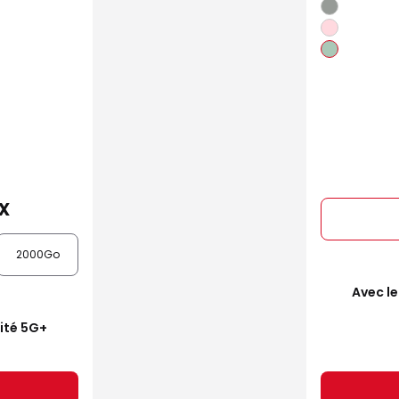
x
2000Go
Avec le
mité 5G+