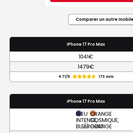
Comparer un autre mobil
iPhone 17 Pro Max
1041€
1479€
4.71/5
173 avis
iPhone 17 Pro Max
BLEU
ORANGE
INTENSE,
COSMIQUE,
BLEU
ARGENT
ORANGE