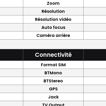
Zoom
Résolution
Résolution vidéo
Auto focus
Caméra arrière
Connectivité
Format SIM
BTMono
BTStereo
GPS
Jack
TV Output