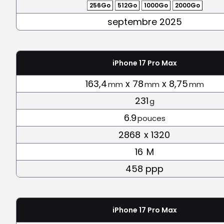
256Go
512Go
1000Go
2000Go
septembre 2025
iPhone 17 Pro Max
163,4
x 78
x 8,75
mm
mm
mm
231
g
6.9
pouces
2868
x 1320
16
M
458 ppp
iPhone 17 Pro Max