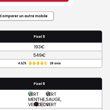
Comparer un autre mobile
Pixel 8
193€
549€
4.5/5
26 avis
Pixel 8
VERT
VERT
MENTHE,
SAUGE,
VERT
NOIR
ROSE
VERT