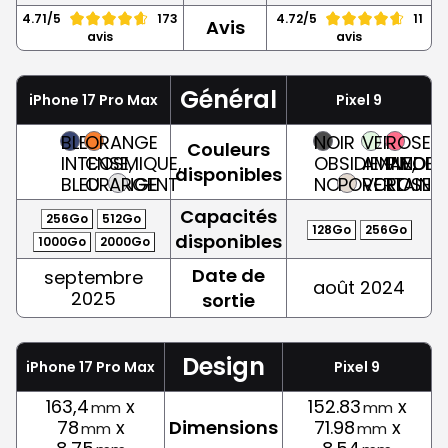
4.71/5
173
4.72/5
11
Avis
avis
avis
Général
iPhone 17 Pro Max
Pixel 9
BLEU
ORANGE
NOIR
VERT
ROSE
Couleurs
INTENSE,
COSMIQUE,
OBSIDIENNE,
AMANDE,
PIVOINE
disponibles
BLEU
ORANGE
ARGENT
NOIR
PORCELAINE
VERT
ROSE
Capacités
256Go
512Go
128Go
256Go
disponibles
1000Go
2000Go
Date de
septembre
août 2024
2025
sortie
Design
iPhone 17 Pro Max
Pixel 9
163,4
x
152.83
x
mm
mm
78
x
Dimensions
71.98
x
mm
mm