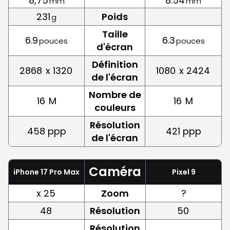
8,75
8.54
mm
mm
231
Poids
g
Taille
6.9
6.3
pouces
pouces
d'écran
Définition
2868
x 1320
1080
x 2424
de l'écran
Nombre de
16
M
16
M
couleurs
Résolution
458 ppp
421 ppp
de l'écran
Caméra
iPhone 17 Pro Max
Pixel 9
x 25
Zoom
?
48
Résolution
50
Résolution