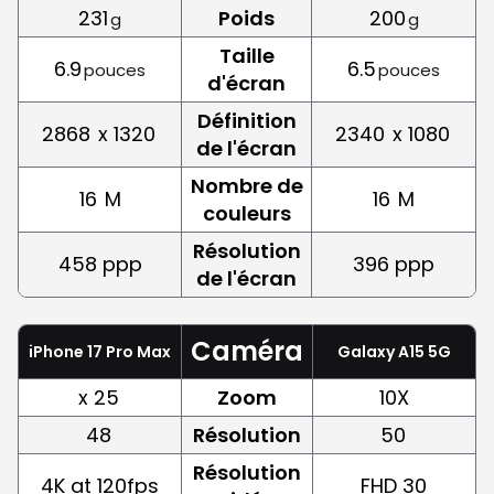
231
Poids
200
g
g
Taille
6.9
6.5
pouces
pouces
d'écran
Définition
2868
x 1320
2340
x 1080
de l'écran
Nombre de
16
M
16
M
couleurs
Résolution
458 ppp
396 ppp
de l'écran
Caméra
iPhone 17 Pro Max
Galaxy A15 5G
x 25
Zoom
10X
48
Résolution
50
Résolution
4K at 120fps
FHD 30