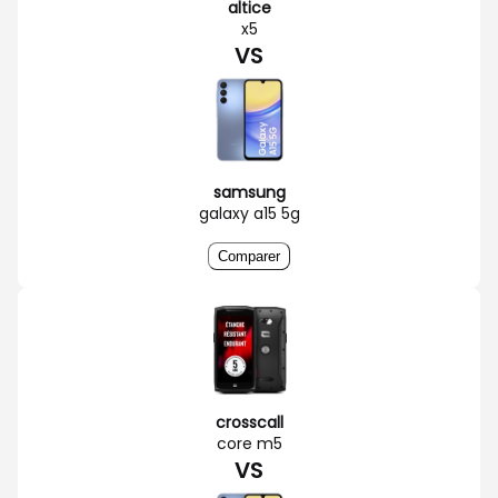
altice
x5
VS
samsung
galaxy a15 5g
Comparer
crosscall
core m5
VS