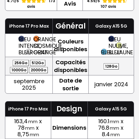
4.71/5
173
4.59/5
Avis
avis
107 avis
Général
iPhone 17 Pro Max
Galaxy A15 5G
BLEU
ORANGE
BLEU
Couleurs
INTENSE,
COSMIQUE,
NUIT,
LIME,
disponibles
BLEU
ARGENT
ORANGE
BLEU
BLEU
JAUNE
Capacités
256Go
512Go
128Go
disponibles
1000Go
2000Go
Date de
septembre
janvier 2024
2025
sortie
Design
iPhone 17 Pro Max
Galaxy A15 5G
163,4
x
160.1
x
mm
mm
78
x
Dimensions
76.8
x
mm
mm
8,75
8.4
mm
mm