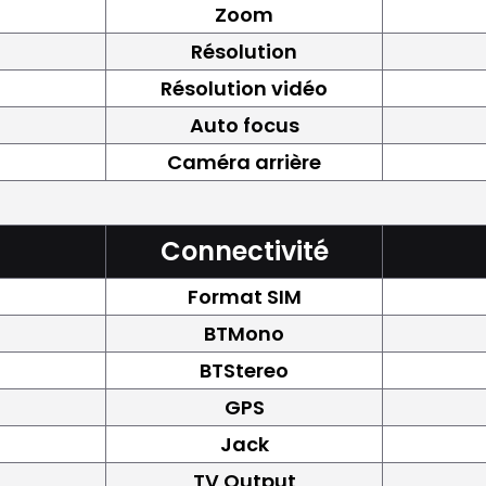
Zoom
Résolution
Résolution vidéo
Auto focus
Caméra arrière
Connectivité
Format SIM
BTMono
BTStereo
GPS
Jack
TV Output