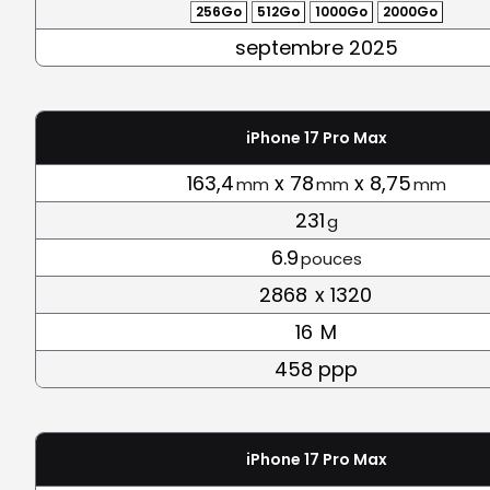
256Go
512Go
1000Go
2000Go
septembre 2025
iPhone 17 Pro Max
163,4
x 78
x 8,75
mm
mm
mm
231
g
6.9
pouces
2868
x 1320
16
M
458 ppp
iPhone 17 Pro Max