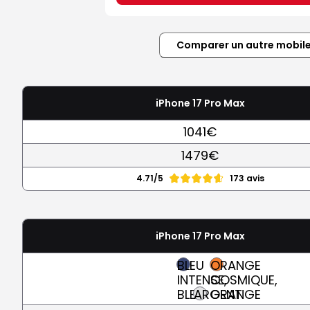
Comparer un autre mobil
iPhone 17 Pro Max
1041€
1479€
4.71/5
173 avis
iPhone 17 Pro Max
BLEU
ORANGE
INTENSE,
COSMIQUE,
BLEU
ARGENT
ORANGE