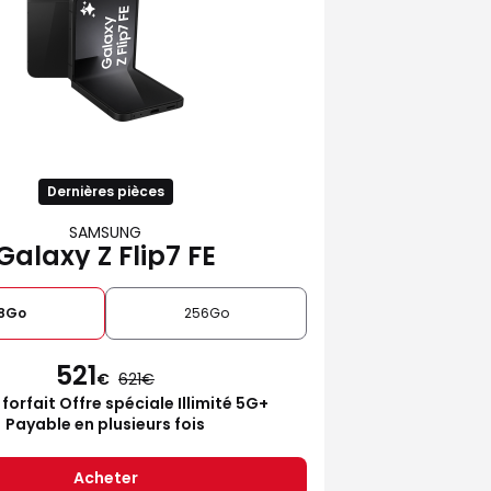
Dernières pièces
SAMSUNG
Galaxy Z Flip7 FE
28Go
256Go
521
€
621
 forfait Offre spéciale Illimité 5G+
Payable en plusieurs fois
Acheter