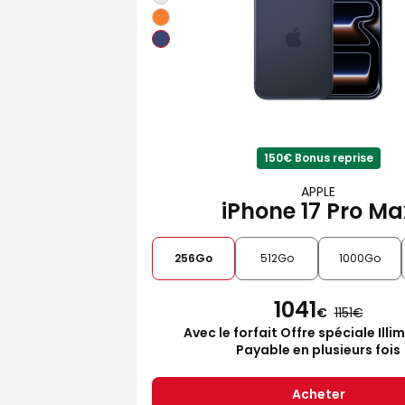
150€ Bonus reprise
APPLE
iPhone 17 Pro Ma
256Go
512Go
1000Go
1041
€
1151
Avec le forfait Offre spéciale Illi
Payable en plusieurs fois
Acheter