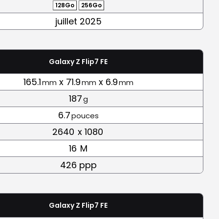
128Go
256Go
juillet 2025
Galaxy Z Flip7 FE
165.1
x 71.9
x 6.9
mm
mm
mm
187
g
6.7
pouces
2640
x 1080
16
M
426 ppp
Galaxy Z Flip7 FE