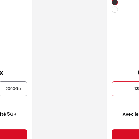
x
2000Go
1
mité 5G+
Avec le