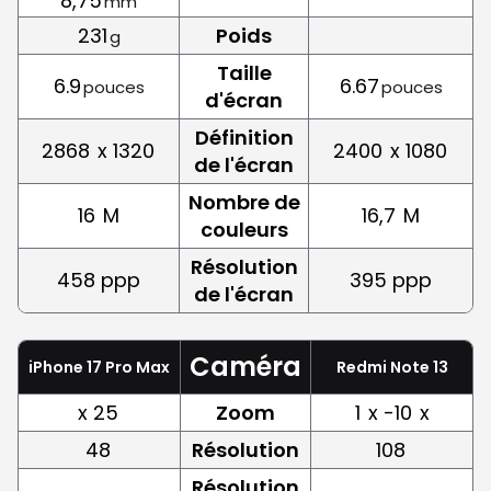
8,75
mm
231
Poids
g
Taille
6.9
6.67
pouces
pouces
d'écran
Définition
2868
x 1320
2400
x 1080
de l'écran
Nombre de
16
M
16,7
M
couleurs
Résolution
458 ppp
395 ppp
de l'écran
Caméra
iPhone 17 Pro Max
Redmi Note 13
x 25
Zoom
1
x -10
x
48
Résolution
108
Résolution