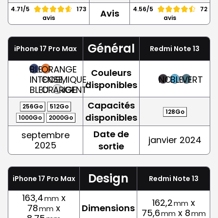
4.71/5
173
4.56/5
72
Avis
avis
avis
Général
iPhone 17 Pro Max
Redmi Note 13
BLEU
ORANGE
Couleurs
INTENSE,
COSMIQUE,
NOIR
BLEU
VERT
disponibles
BLEU
ORANGE
ARGENT
Capacités
256Go
512Go
128Go
disponibles
1000Go
2000Go
Date de
septembre
janvier 2024
2025
sortie
Design
iPhone 17 Pro Max
Redmi Note 13
163,4
x
mm
162,2
x
mm
78
x
Dimensions
mm
75,6
x 8
mm
mm