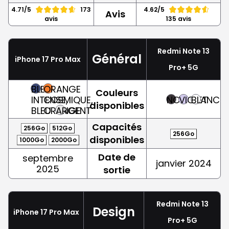
4.71/5
173
4.62/5
Avis
avis
135 avis
Redmi Note 13
Général
iPhone 17 Pro Max
Pro+ 5G
BLEU
ORANGE
Couleurs
INTENSE,
COSMIQUE,
NOIR
VIOLET
BLANC
disponibles
BLEU
ORANGE
ARGENT
Capacités
256Go
512Go
256Go
disponibles
1000Go
2000Go
Date de
septembre
janvier 2024
2025
sortie
Redmi Note 13
Design
iPhone 17 Pro Max
Pro+ 5G