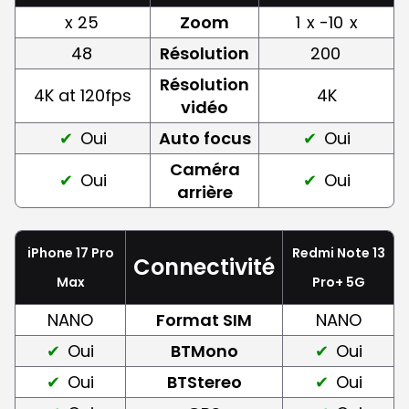
x 25
Zoom
1
x -10
x
48
Résolution
200
Résolution
4K at 120fps
4K
vidéo
Oui
Auto focus
Oui
Caméra
Oui
Oui
arrière
iPhone 17 Pro
Redmi Note 13
Connectivité
Max
Pro+ 5G
NANO
Format SIM
NANO
Oui
BTMono
Oui
Oui
BTStereo
Oui