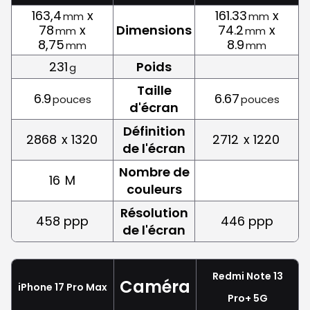
163,4
x
161.33
x
mm
mm
78
x
Dimensions
74.2
x
mm
mm
8,75
8.9
mm
mm
231
Poids
g
Taille
6.9
6.67
pouces
pouces
d'écran
Définition
2868
x 1320
2712
x 1220
de l'écran
Nombre de
16
M
couleurs
Résolution
458 ppp
446 ppp
de l'écran
Redmi Note 13
Caméra
iPhone 17 Pro Max
Pro+ 5G