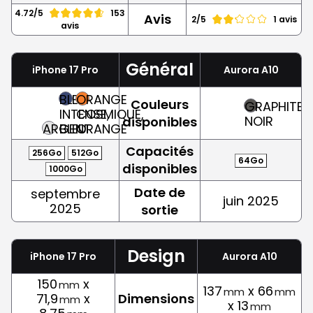
4.72/5
153
Avis
2/5
1 avis
avis
Général
iPhone 17 Pro
Aurora A10
BLEU
ORANGE
Couleurs
GRAPHITE,
INTENSE,
COSMIQUE,
NOIR
disponibles
ARGENT
BLEU
ORANGE
Capacités
256Go
512Go
64Go
disponibles
1000Go
Date de
septembre
juin 2025
2025
sortie
Design
iPhone 17 Pro
Aurora A10
150
x
mm
137
x 66
mm
mm
71,9
x
Dimensions
mm
x 13
mm