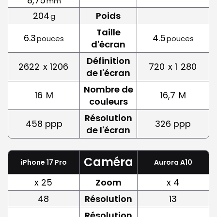
8,75
mm
204
Poids
g
Taille
6.3
4.5
pouces
pouces
d'écran
Définition
2622
x 1206
720
x 1
280
de l'écran
Nombre de
16
M
16,7
M
couleurs
Résolution
458 ppp
326 ppp
de l'écran
Caméra
iPhone 17 Pro
Aurora A10
x 25
Zoom
x 4
48
Résolution
13
Résolution