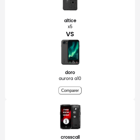
altice
x5
VS
doro
aurora a10
Comparer
crosscall