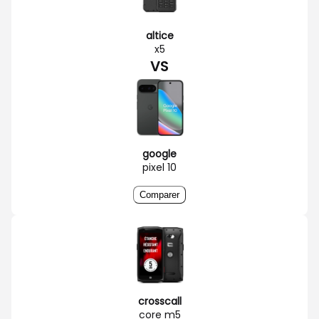
altice
x5
VS
google
pixel 10
Comparer
crosscall
core m5