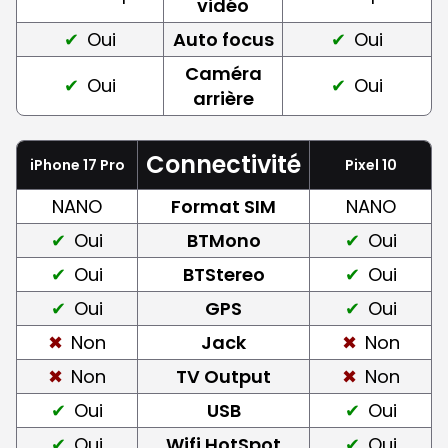
vidéo
Oui
Auto focus
Oui
Caméra
Oui
Oui
arrière
Connectivité
iPhone 17 Pro
Pixel 10
NANO
Format SIM
NANO
Oui
BTMono
Oui
Oui
BTStereo
Oui
Oui
GPS
Oui
Non
Jack
Non
Non
TV Output
Non
Oui
USB
Oui
Oui
Wifi HotSpot
Oui