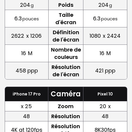
204
Poids
204
g
g
Taille
6.3
6.3
pouces
pouces
d'écran
Définition
2622
x 1206
1080
x 2424
de l'écran
Nombre de
16
M
16
M
couleurs
Résolution
458 ppp
421 ppp
de l'écran
Caméra
iPhone 17 Pro
Pixel 10
x 25
Zoom
20
x
48
Résolution
48
Résolution
4K at 120fps
8K30fps