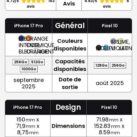
4.72/5
153
4.83/5
6
Avis
avis
avis
Général
iPhone 17 Pro
Pixel 10
BLEU
ORANGE
Couleurs
IRIS,
LIME,
INTENSE,
COSMIQUE,
NOIR
BLEU
VIOLET
JAUNE
disponibles
BLEU
ORANGE
ARGENT
Capacités
256Go
512Go
128Go
256Go
disponibles
1000Go
Date de
septembre
août 2025
2025
sortie
Design
iPhone 17 Pro
Pixel 10
150
x
71.98
x
mm
mm
71,9
x
Dimensions
152.83
x
mm
mm
8,75
8.59
mm
mm