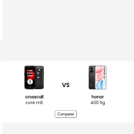
VS
crosscall
honor
core m5
400 5g
Comparer