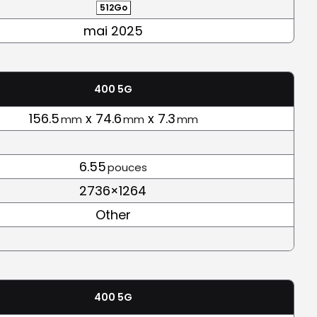
512Go
mai 2025
400 5G
156.5
x 74.6
x 7.3
mm
mm
mm
6.55
pouces
2736×1264
Other
400 5G