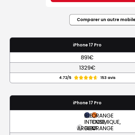
Comparer un autre mobil
iPhone 17 Pro
891€
1329€
4.72/5
153 avis
iPhone 17 Pro
BLEU
ORANGE
INTENSE,
COSMIQUE,
ARGENT
BLEU
ORANGE