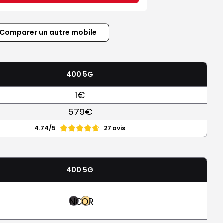
Comparer un autre mobile
400 5G
1€
579€
4.74/5
27 avis
400 5G
NOIR
OR