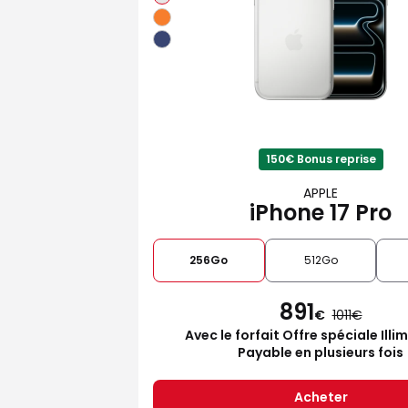
150€ Bonus reprise
APPLE
iPhone 17 Pro
256Go
512Go
891
€
1011
Avec le forfait Offre spéciale Illi
Payable en plusieurs fois
Acheter