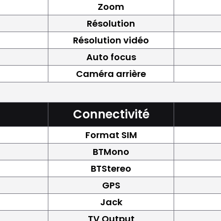
Zoom
Résolution
Résolution vidéo
Auto focus
Caméra arrière
Connectivité
Format SIM
BTMono
BTStereo
GPS
Jack
TV Output