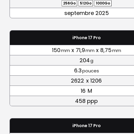
256Go
512Go
1000Go
septembre 2025
iPhone 17 Pro
150
x 71,9
x 8,75
mm
mm
mm
204
g
6.3
pouces
2622
x 1206
16
M
458 ppp
iPhone 17 Pro