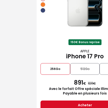
150€ Bonus reprise
APPLE
iPhone 17 Pro
256Go
512Go
891
€
1011
Avec le forfait Offre spéciale Illi
Payable en plusieurs fois
Acheter