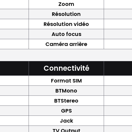
Zoom
Résolution
Résolution vidéo
Auto focus
Caméra arrière
Connectivité
Format SIM
BTMono
BTStereo
GPS
Jack
TV Output