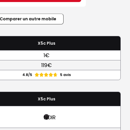
Comparer un autre mobile
X5c Plus
1€
119€
4.8/5
5 avis
X5c Plus
NOIR