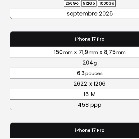
256Go
512Go
1000Go
septembre 2025
iPhone 17 Pro
150
x 71,9
x 8,75
mm
mm
mm
204
g
6.3
pouces
2622
x 1206
16
M
458 ppp
iPhone 17 Pro