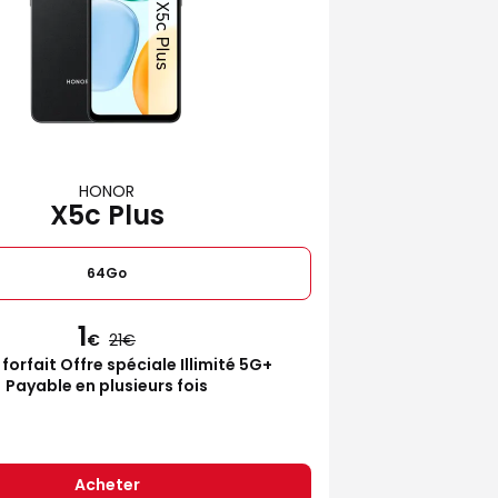
HONOR
X5c Plus
64Go
1
€
21
 forfait Offre spéciale Illimité 5G+
Payable en plusieurs fois
Acheter