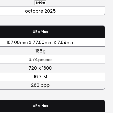
64Go
octobre 2025
X5c Plus
167.00
x 77.00
x 7.89
mm
mm
mm
186
g
6.74
pouces
720
x 1600
16,7
M
260 ppp
X5c Plus