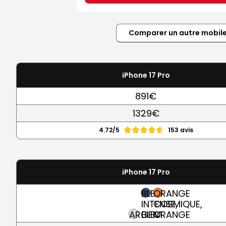
Comparer un autre mobil
iPhone 17 Pro
891€
1329€
4.72/5
153 avis
iPhone 17 Pro
BLEU
ORANGE
INTENSE,
COSMIQUE,
ARGENT
BLEU
ORANGE