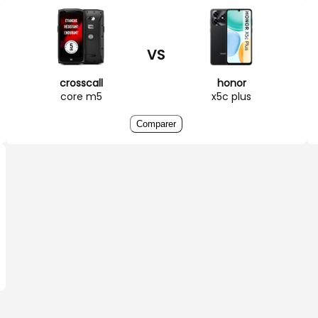
VS
crosscall
honor
core m5
x5c plus
Comparer