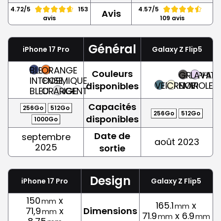
4.72/5
153
4.57/5
Avis
avis
109 avis
Général
iPhone 17 Pro
Galaxy Z Flip5
BLEU
ORANGE
Couleurs
GRAPHITE
LAVAND
INTENSE,
COSMIQUE,
VERT
CREME
NOIR
VIOLET
disponibles
BLEU
ORANGE
ARGENT
Capacités
256Go
512Go
256Go
512Go
disponibles
1000Go
Date de
septembre
août 2023
2025
sortie
Design
iPhone 17 Pro
Galaxy Z Flip5
150
x
mm
165.1
x
mm
71,9
x
Dimensions
mm
71.9
x 6.9
mm
mm