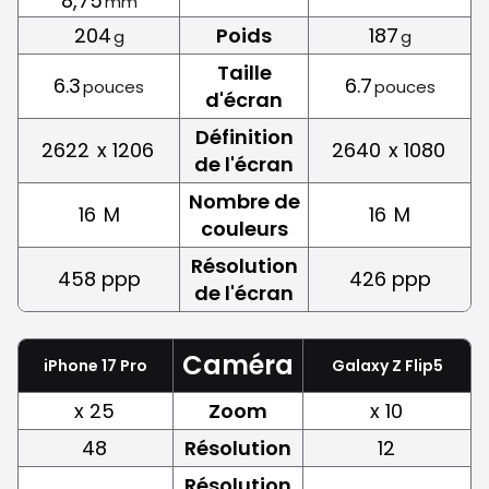
8,75
mm
204
Poids
187
g
g
Taille
6.3
6.7
pouces
pouces
d'écran
Définition
2622
x 1206
2640
x 1080
de l'écran
Nombre de
16
M
16
M
couleurs
Résolution
458 ppp
426 ppp
de l'écran
Caméra
iPhone 17 Pro
Galaxy Z Flip5
x 25
Zoom
x 10
48
Résolution
12
Résolution