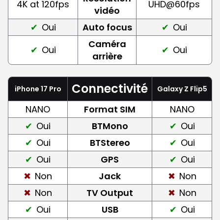
4K at 120fps
UHD@60fps
vidéo
Oui
Auto focus
Oui
Caméra
Oui
Oui
arrière
Connectivité
iPhone 17 Pro
Galaxy Z Flip5
NANO
Format SIM
NANO
Oui
BTMono
Oui
Oui
BTStereo
Oui
Oui
GPS
Oui
Non
Jack
Non
Non
TV Output
Non
Oui
USB
Oui