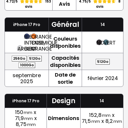
4.72/5
153
4.75/5
8
Avis
avis
avis
Général
iPhone 17 Pro
14
BLEU
ORANGE
Couleurs
INTENSE,
COSMIQUE,
NOIR
VERT
disponibles
ARGENT
BLEU
ORANGE
Capacités
256Go
512Go
512Go
disponibles
1000Go
Date de
septembre
février 2024
2025
sortie
Design
iPhone 17 Pro
14
150
x
mm
152,8
x
mm
71,9
x
Dimensions
mm
71,5
x 8,2
mm
mm
8,75
mm