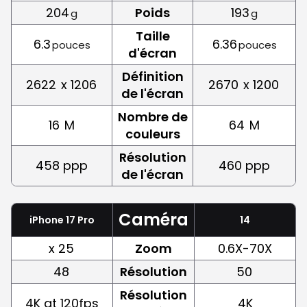
204
Poids
193
g
g
Taille
6.3
6.36
pouces
pouces
d'écran
Définition
2622
x 1206
2670
x 1200
de l'écran
Nombre de
16
M
64
M
couleurs
Résolution
458 ppp
460 ppp
de l'écran
Caméra
iPhone 17 Pro
14
x 25
Zoom
0.6X-70X
48
Résolution
50
Résolution
4K at 120fps
4K