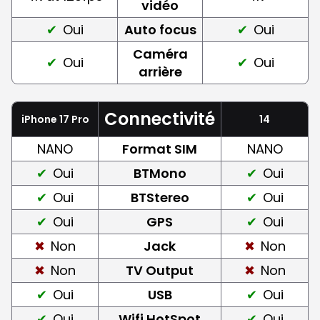
vidéo
Oui
Auto focus
Oui
Caméra
Oui
Oui
arrière
Connectivité
iPhone 17 Pro
14
NANO
Format SIM
NANO
Oui
BTMono
Oui
Oui
BTStereo
Oui
Oui
GPS
Oui
Non
Jack
Non
Non
TV Output
Non
Oui
USB
Oui
Oui
Wifi HotSpot
Oui