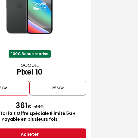
100€ Bonus reprise
GOOGLE
Pixel 10
28Go
256Go
361
€
591
 forfait Offre spéciale Illimité 5G+
Payable en plusieurs fois
Acheter