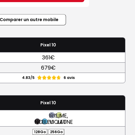
Comparer un autre mobile
Pixel 10
361€
679€
4.83/5
6 avis
Pixel 10
IRIS,
LIME,
NOIR
BLEU
VIOLET
JAUNE
128Go
256Go