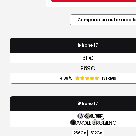
Comparer un autre mobil
iPhone 17
611€
969€
4.86/5
131 avis
iPhone 17
LAVANDE,
SAUGE,
NOIR
VIOLET
VERT
BRUME
BLANC
256Go
512Go