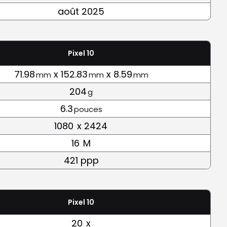
août 2025
Pixel 10
71.98
x 152.83
x 8.59
mm
mm
mm
204
g
6.3
pouces
1080
x 2424
16
M
421 ppp
Pixel 10
20
x