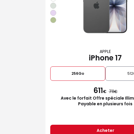
APPLE
iPhone 17
256Go
512
611
€
711
Avec le forfait Offre spéciale Illi
Payable en plusieurs fois
Acheter