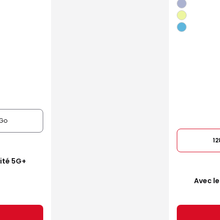
Go
1
mité 5G+
Avec le