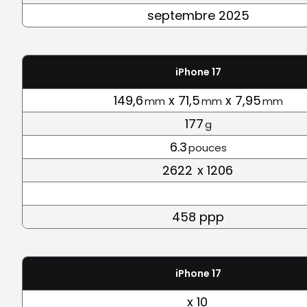
septembre 2025
iPhone 17
149,6
x 71,5
x 7,95
mm
mm
mm
177
g
6.3
pouces
2622
x 1206
458 ppp
iPhone 17
x 10