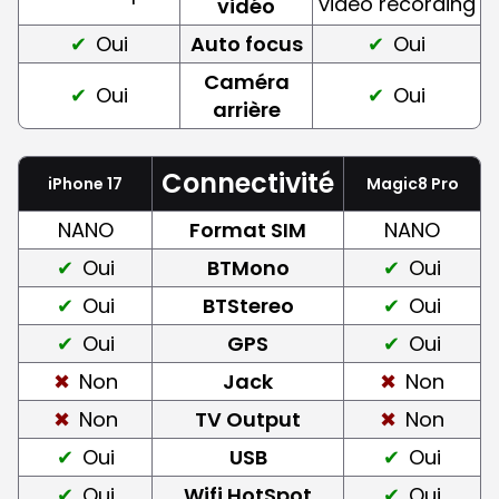
video recording
vidéo
Oui
Auto focus
Oui
Caméra
Oui
Oui
arrière
Connectivité
iPhone 17
Magic8 Pro
NANO
Format SIM
NANO
Oui
BTMono
Oui
Oui
BTStereo
Oui
Oui
GPS
Oui
Non
Jack
Non
Non
TV Output
Non
Oui
USB
Oui
Oui
Wifi HotSpot
Oui