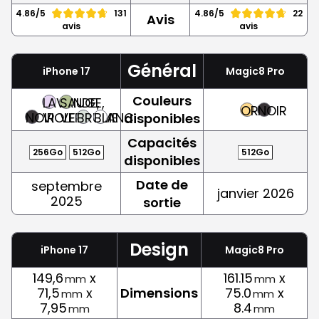
4.86/5
131
4.86/5
22
Avis
avis
avis
Général
iPhone 17
Magic8 Pro
Couleurs
LAVANDE,
SAUGE,
OR
NOIR
NOIR
VIOLET
VERT
BRUME
BLANC
disponibles
Capacités
256Go
512Go
512Go
disponibles
Date de
septembre
janvier 2026
2025
sortie
Design
iPhone 17
Magic8 Pro
149,6
x
161.15
x
mm
mm
71,5
x
Dimensions
75.0
x
mm
mm
7,95
8.4
mm
mm