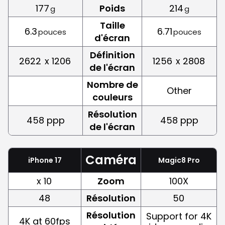
177
Poids
214
g
g
Taille
6.3
6.71
pouces
pouces
d'écran
Définition
2622
x 1206
1256
x 2808
de l'écran
Nombre de
Other
couleurs
Résolution
458 ppp
458 ppp
de l'écran
Caméra
iPhone 17
Magic8 Pro
x 10
Zoom
100X
48
Résolution
50
Résolution
Support for 4K
4K at 60fps