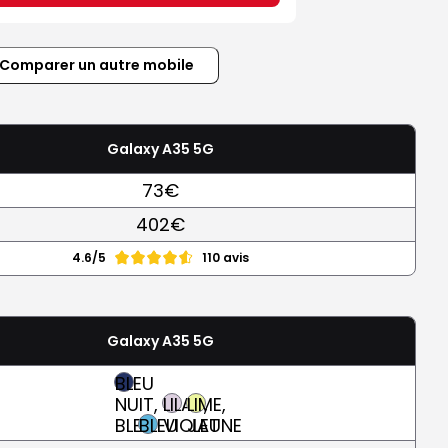
Comparer un autre mobile
Galaxy A35 5G
73€
402€
4.6/5
110 avis
Galaxy A35 5G
BLEU
NUIT,
LILAS,
LIME,
BLEU
BLEU
VIOLET
JAUNE