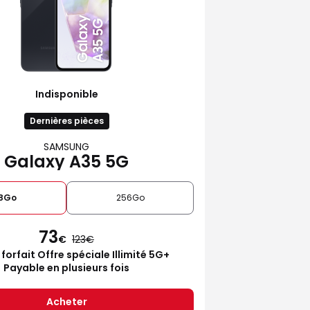
Indisponible
Dernières pièces
SAMSUNG
Galaxy A35 5G
28Go
256Go
73
€
123
 forfait Offre spéciale Illimité 5G+
Payable en plusieurs fois
Acheter