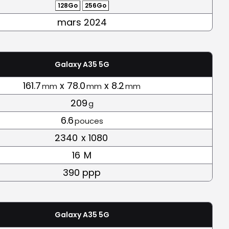
128Go
256Go
mars 2024
Galaxy A35 5G
161.7
x 78.0
x 8.2
mm
mm
mm
209
g
6.6
pouces
2340
x 1080
16
M
390 ppp
Galaxy A35 5G