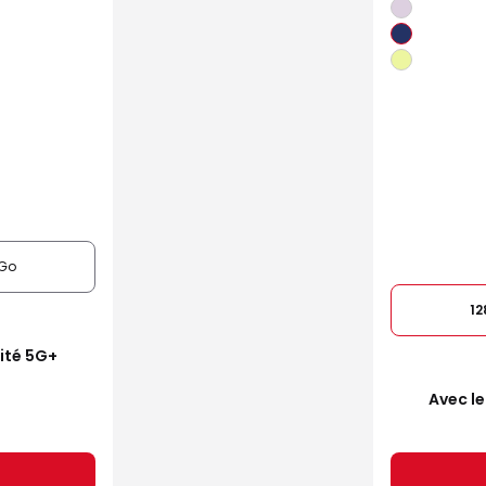
Go
1
mité 5G+
Avec le