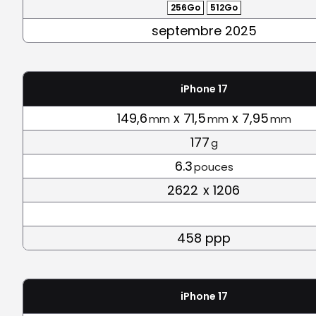
256Go
512Go
septembre 2025
iPhone 17
149,6
x 71,5
x 7,95
mm
mm
mm
177
g
6.3
pouces
2622
x 1206
458 ppp
iPhone 17