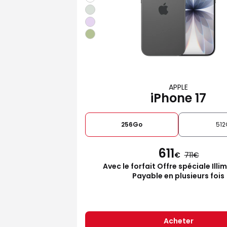
APPLE
iPhone 17
256Go
512
611
€
711
Avec le forfait Offre spéciale Illi
Payable en plusieurs fois
Acheter