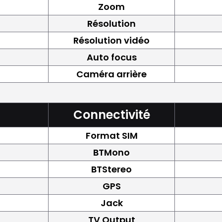
Zoom
Résolution
Résolution vidéo
Auto focus
Caméra arrière
Connectivité
Format SIM
BTMono
BTStereo
GPS
Jack
TV Output