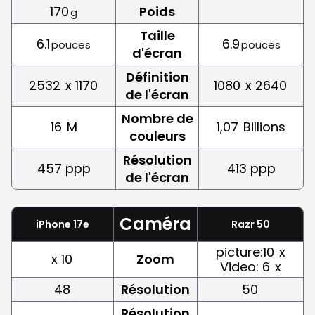
170
Poids
g
Taille
6.1
6.9
pouces
pouces
d'écran
Définition
2532
x 1170
1080
x 2640
de l'écran
Nombre de
16
M
1,07
Billions
couleurs
Résolution
457 ppp
413 ppp
de l'écran
Caméra
iPhone 17e
Razr 50
picture:10
x
x 10
Zoom
Video: 6
x
48
Résolution
50
Résolution