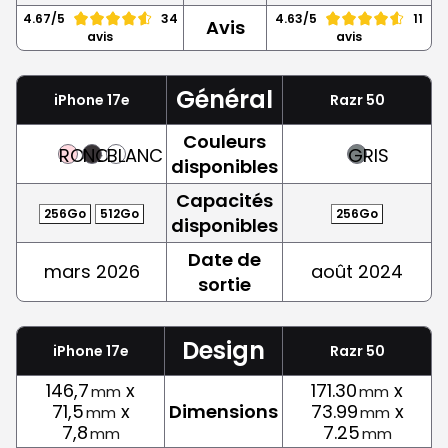
4.67/5
34
4.63/5
11
Avis
avis
avis
Général
iPhone 17e
Razr 50
Couleurs
ROSE
NOIR
BLANC
GRIS
disponibles
Capacités
256Go
512Go
256Go
disponibles
Date de
mars 2026
août 2024
sortie
Design
iPhone 17e
Razr 50
146,7
x
171.30
x
mm
mm
71,5
x
Dimensions
73.99
x
mm
mm
7,8
7.25
mm
mm