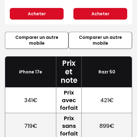
Acheter
Acheter
Comparer un autre
Comparer un autre
mobile
mobile
Prix
et
iPhone 17e
Razr 50
note
Prix
341€
avec
421€
forfait
Prix
719€
sans
899€
forfait