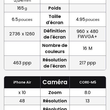
5,64
mm
165
Poids
g
Taille
6.5
4.95
pouces
pouces
d'écran
Définition
960
x 480
2736
x 1260
FWVGA+
de l'écran
Nombre de
16
M
couleurs
Résolution
463 ppp
217 ppp
de l'écran
Caméra
iPhone Air
CORE-M5
x 10
Zoom
8.0
48
Résolution
13
Résolution