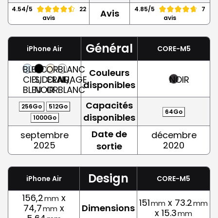
4.54/5
22
4.85/5
7
Avis
avis
avis
Général
iPhone Air
CORE-M5
BLEU
NOIR
OR
BLANC
Couleurs
CIEL,
SIDERAL,
CLAIR,
NUAGE,
NOIR
disponibles
BLEU
NOIR
OR
BLANC
Capacités
256Go
512Go
64Go
disponibles
1000Go
Date de
septembre
décembre
2025
2020
sortie
Design
iPhone Air
CORE-M5
156,2
x
mm
151
x 73.2
mm
mm
74,7
x
Dimensions
mm
x 15.3
mm