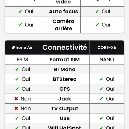
vidéo
Oui
Auto focus
Oui
Caméra
Oui
Oui
arrière
Connectivité
iPhone Air
CORE-X5
ESIM
Format SIM
NANO
Oui
BTMono
Oui
BTStereo
Oui
Oui
GPS
Oui
Non
Jack
Oui
Non
TV Output
Oui
USB
Oui
Oui
Wifi HotSpot
Oui