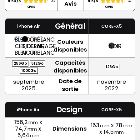
4.54/5
22
4.5/5
4
Avis
avis
avis
Général
iPhone Air
CORE-X5
BLEU
NOIR
OR
BLANC
Couleurs
CIEL,
SIDERAL,
CLAIR,
NUAGE,
NOIR
disponibles
BLEU
NOIR
OR
BLANC
Capacités
256Go
512Go
128Go
disponibles
1000Go
Date de
septembre
novembre
2025
2022
sortie
Design
iPhone Air
CORE-X5
156,2
x
mm
163
x 78
mm
mm
74,7
x
Dimensions
mm
x 14.5
mm
5,64
mm