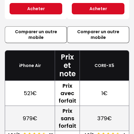
Acheter
Acheter
Comparer un autre
Comparer un autre
mobile
mobile
Prix
et
iPhone Air
CORE-X5
note
Prix
521€
avec
1€
forfait
Prix
979€
sans
379€
forfait