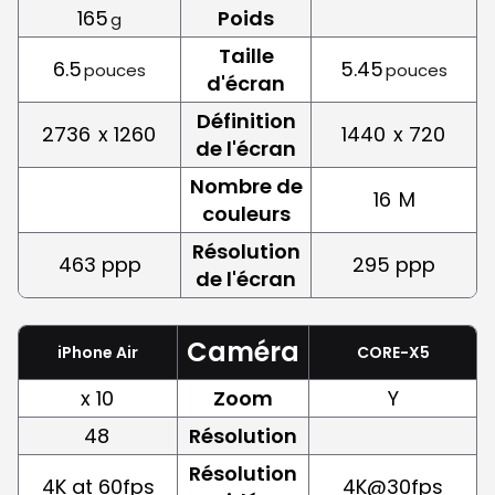
165
Poids
g
Taille
6.5
5.45
pouces
pouces
d'écran
Définition
2736
x 1260
1440
x 720
de l'écran
Nombre de
16
M
couleurs
Résolution
463 ppp
295 ppp
de l'écran
Caméra
iPhone Air
CORE-X5
x 10
Zoom
Y
48
Résolution
Résolution
4K at 60fps
4K@30fps