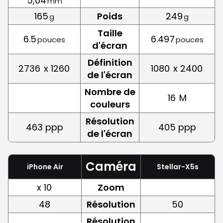
5,64
mm
165
Poids
249
g
g
Taille
6.5
6.497
pouces
pouces
d'écran
Définition
2736
x 1260
1080
x 2400
de l'écran
Nombre de
16
M
couleurs
Résolution
463 ppp
405 ppp
de l'écran
Caméra
iPhone Air
Stellar-X5s
x 10
Zoom
48
Résolution
50
Résolution