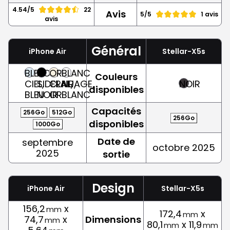
4.54/5
22
Avis
5/5
1 avis
avis
Général
iPhone Air
Stellar-X5s
BLEU
NOIR
OR
BLANC
Couleurs
CIEL,
SIDERAL,
CLAIR,
NUAGE,
NOIR
disponibles
BLEU
NOIR
OR
BLANC
Capacités
256Go
512Go
256Go
disponibles
1000Go
Date de
septembre
octobre 2025
2025
sortie
Design
iPhone Air
Stellar-X5s
156,2
x
mm
172,4
x
mm
74,7
x
Dimensions
mm
80,1
x 11,9
mm
mm