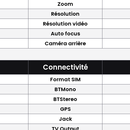
Zoom
Résolution
Résolution vidéo
Auto focus
Caméra arrière
Connectivité
Format SIM
BTMono
BTStereo
GPS
Jack
TV Output