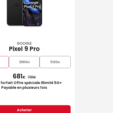
GOOGLE
Pixel 9 Pro
256Go
512Go
681
€
781
 forfait Offre spéciale Illimité 5G+
Payable en plusieurs fois
Acheter