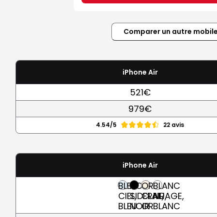
Comparer un autre mobil
iPhone Air
521€
979€
4.54/5
22 avis
iPhone Air
BLEU
NOIR
OR
BLANC
CIEL,
SIDERAL,
CLAIR,
NUAGE,
BLEU
NOIR
OR
BLANC