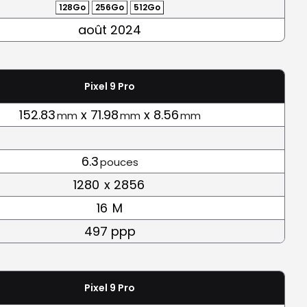
128Go
256Go
512Go
août 2024
Pixel 9 Pro
152.83
x 71.98
x 8.56
mm
mm
mm
6.3
pouces
1280
x 2856
16
M
497 ppp
Pixel 9 Pro