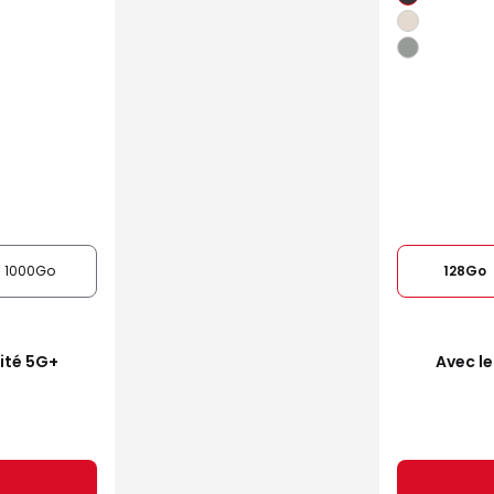
1000Go
128Go
mité 5G+
Avec le