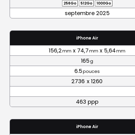
256Go
512Go
1000Go
septembre 2025
iPhone Air
156,2
x 74,7
x 5,64
mm
mm
mm
165
g
6.5
pouces
2736
x 1260
463 ppp
iPhone Air