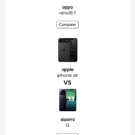
oppo
reno16 f
Comparer
apple
iphone air
VS
xiaomi
13