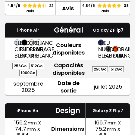
4.54/5
22
4.84/5
38
Avis
avis
avis
Général
iPhone Air
Galaxy Z Flip7
BLEU
NOIR
OR
BLANC
BLEU
Couleurs
CIEL,
SIDERAL,
CLAIR,
NUAGE,
NUIT,
NOIR
CORAIL,
disponibles
BLEU
NOIR
OR
BLANC
BLEU
ABSOLU
ORANGE
Capacités
256Go
512Go
256Go
512Go
disponibles
1000Go
Date de
septembre
juillet 2025
2025
sortie
Design
iPhone Air
Galaxy Z Flip7
156,2
x
166.7
x
mm
mm
74,7
x
Dimensions
75.2
x
mm
mm