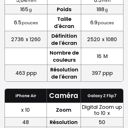
5,64
6.5
mm
mm
165
Poids
188
g
g
Taille
6.5
6.9
pouces
pouces
d'écran
Définition
2736
x 1260
2520
x 1080
de l'écran
Nombre de
16
M
couleurs
Résolution
463 ppp
397 ppp
de l'écran
Caméra
iPhone Air
Galaxy Z Flip7
Digital Zoom up
x 10
Zoom
to 10
x
48
Résolution
50