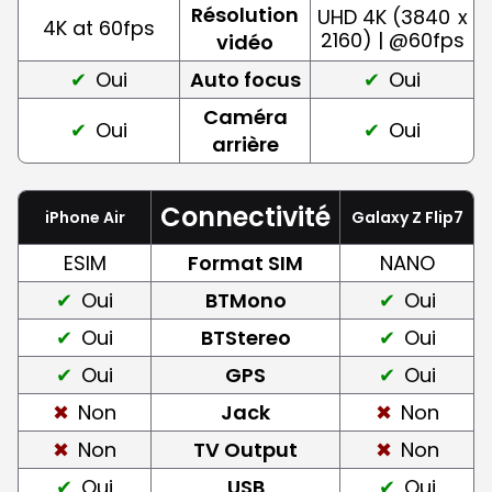
Résolution
UHD 4K (3840
x
4K at 60fps
2160) | @60fps
vidéo
Oui
Auto focus
Oui
Caméra
Oui
Oui
arrière
Connectivité
iPhone Air
Galaxy Z Flip7
ESIM
Format SIM
NANO
Oui
BTMono
Oui
Oui
BTStereo
Oui
Oui
GPS
Oui
Non
Jack
Non
Non
TV Output
Non
Oui
USB
Oui