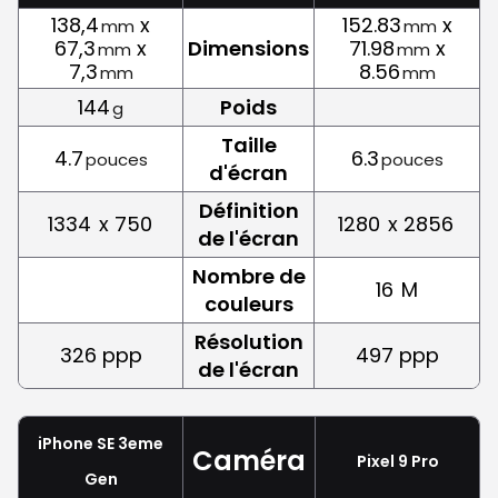
138,4
x
152.83
x
mm
mm
67,3
x
Dimensions
71.98
x
mm
mm
7,3
8.56
mm
mm
144
Poids
g
Taille
4.7
6.3
pouces
pouces
d'écran
Définition
1334
x 750
1280
x 2856
de l'écran
Nombre de
16
M
couleurs
Résolution
326 ppp
497 ppp
de l'écran
iPhone SE 3eme
Caméra
Pixel 9 Pro
Gen