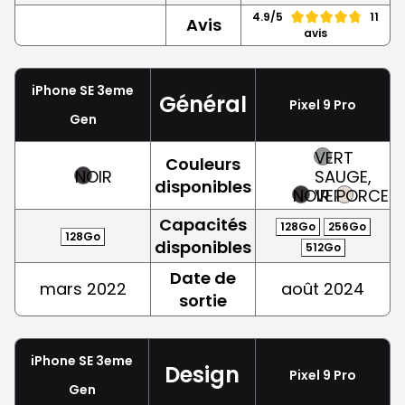
4.9/5
11
Avis
avis
iPhone SE 3eme
Général
Pixel 9 Pro
Gen
VERT
Couleurs
NOIR
SAUGE,
disponibles
NOIR
VERT
PORCELA
Capacités
128Go
256Go
128Go
disponibles
512Go
Date de
mars 2022
août 2024
sortie
iPhone SE 3eme
Design
Pixel 9 Pro
Gen