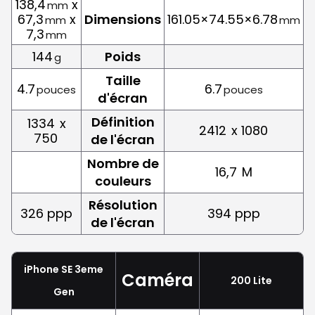
138,4
x
mm
67,3
x
Dimensions
161.05×74.55×6.78
mm
mm
7,3
mm
144
Poids
g
Taille
4.7
6.7
pouces
pouces
d'écran
Définition
1334
x
2412
x 1080
750
de l'écran
Nombre de
16,7
M
couleurs
Résolution
326 ppp
394 ppp
de l'écran
iPhone SE 3eme
Caméra
200 Lite
Gen