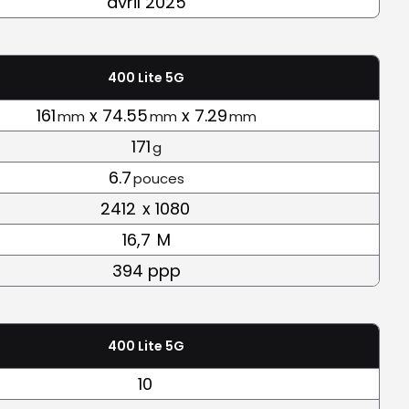
avril 2025
400 Lite 5G
161
x 74.55
x 7.29
mm
mm
mm
171
g
6.7
pouces
2412
x 1080
16,7
M
394 ppp
400 Lite 5G
10