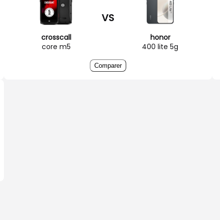
VS
crosscall
honor
core m5
400 lite 5g
Comparer