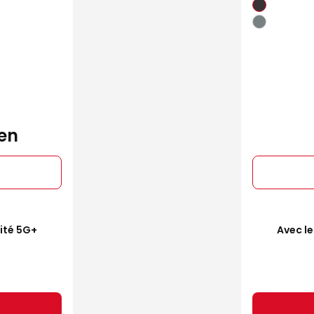
en
mité 5G+
Avec le