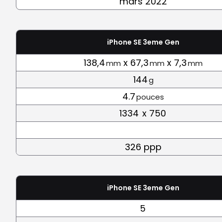
mars 2022
iPhone SE 3eme Gen
138,4
x 67,3
x 7,3
mm
mm
mm
144
g
4.7
pouces
1334
x 750
326 ppp
iPhone SE 3eme Gen
5