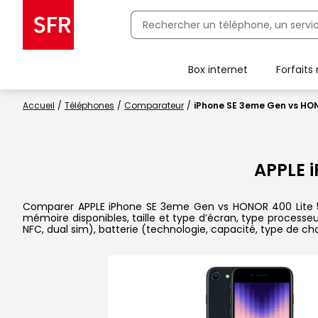
Box internet
Forfaits
Client Box SFR, ajouter une offre Maison Sécurisée
Accueil
Téléphones
Comparateur
iPhone SE 3eme Gen vs HON
APPLE 
Comparer APPLE iPhone SE 3eme Gen vs HONOR 400 Lite 5G d
mémoire disponibles, taille et type d’écran, type processe
NFC, dual sim), batterie (technologie, capacité, type de c