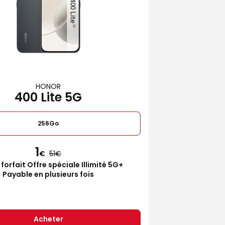
HONOR
400 Lite 5G
256Go
1
€
51
 forfait Offre spéciale Illimité 5G+
Payable en plusieurs fois
Acheter