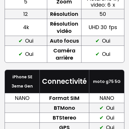
5
Zoom
video: 6
x
12
Résolution
50
Résolution
4k
UHD 30
fps
vidéo
Oui
Auto focus
Oui
Caméra
Oui
Oui
arrière
iPhone SE
Connectivité
moto g75 5G
3eme Gen
NANO
Format SIM
NANO
BTMono
Oui
BTStereo
Oui
GPS
Oui