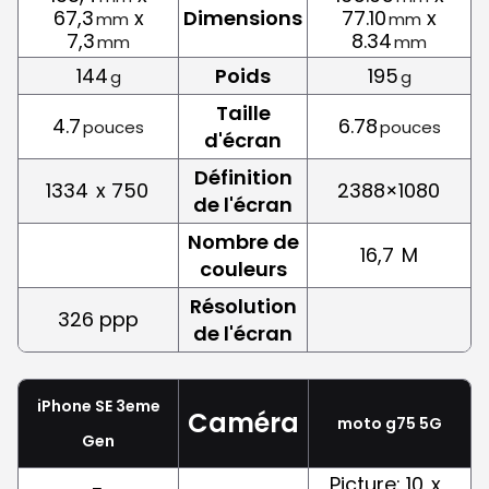
67,3
x
Dimensions
77.10
x
mm
mm
7,3
8.34
mm
mm
144
Poids
195
g
g
Taille
4.7
6.78
pouces
pouces
d'écran
Définition
1334
x 750
2388×1080
de l'écran
Nombre de
16,7
M
couleurs
Résolution
326 ppp
de l'écran
iPhone SE 3eme
Caméra
moto g75 5G
Gen
Picture: 10
x ,