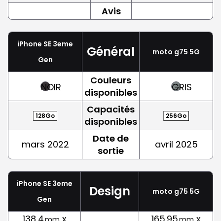
Avis
iPhone SE 3eme
Général
moto g75 5G
Gen
Couleurs
NOIR
GRIS
disponibles
Capacités
128Go
256Go
disponibles
Date de
mars 2022
avril 2025
sortie
iPhone SE 3eme
Design
moto g75 5G
Gen
138,4
x
165.95
x
mm
mm