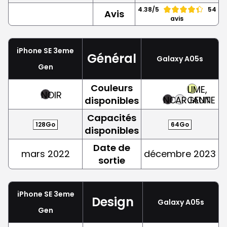
4.38/5
54
Avis
avis
iPhone SE 3eme
Général
Galaxy A05s
Gen
Couleurs
LIME,
NOIR
NOIR
ARGENT
JAUNE
disponibles
Capacités
128Go
64Go
disponibles
Date de
mars 2022
décembre 2023
sortie
iPhone SE 3eme
Design
Galaxy A05s
Gen