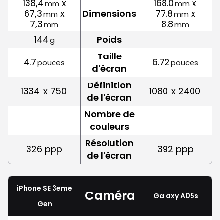
138,4
x
168.0
x
mm
mm
67,3
x
Dimensions
77.8
x
mm
mm
7,3
8.8
mm
mm
144
Poids
g
Taille
4.7
6.72
pouces
pouces
d'écran
Définition
1334
x 750
1080
x 2400
de l'écran
Nombre de
couleurs
Résolution
326 ppp
392 ppp
de l'écran
iPhone SE 3eme
Caméra
Galaxy A05s
Gen