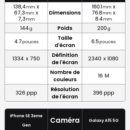
138,4
x
160.1
x
mm
mm
67,3
x
Dimensions
76.8
x
mm
mm
7,3
8.4
mm
mm
144
Poids
200
g
g
Taille
4.7
6.5
pouces
pouces
d'écran
Définition
1334
x 750
2340
x 1080
de l'écran
Nombre de
16
M
couleurs
Résolution
326 ppp
396 ppp
de l'écran
iPhone SE 3eme
Caméra
Galaxy A15 5G
Gen