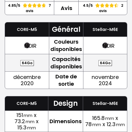
4.85/5
7
4.5/5
2
Avis
avis
avis
Général
CORE-M5
Stellar-M6E
Couleurs
NOIR
NOIR
disponibles
Capacités
64Go
64Go
disponibles
Date de
décembre
novembre
2020
2024
sortie
Design
CORE-M5
Stellar-M6E
151
x
mm
165.8
x
mm
73.2
x
Dimensions
mm
78
x 12.3
mm
mm
15.3
mm