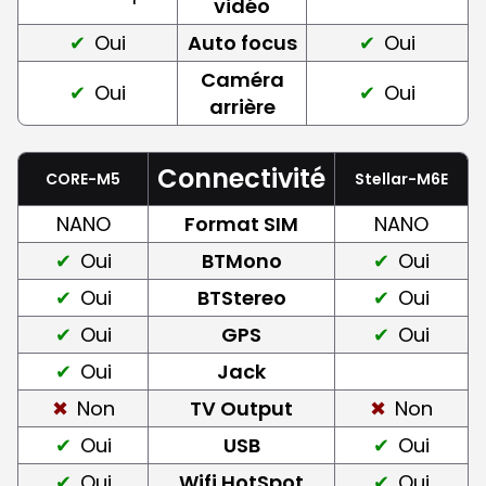
vidéo
Oui
Auto focus
Oui
Caméra
Oui
Oui
arrière
Connectivité
CORE-M5
Stellar-M6E
NANO
Format SIM
NANO
Oui
BTMono
Oui
Oui
BTStereo
Oui
Oui
GPS
Oui
Oui
Jack
Non
TV Output
Non
Oui
USB
Oui
Oui
Wifi HotSpot
Oui