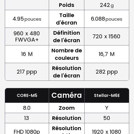
Poids
242
g
Taille
4.95
6.088
pouces
pouces
d'écran
Définition
960
x 480
720
x 1560
FWVGA+
de l'écran
Nombre de
16
M
16,7
M
couleurs
Résolution
217 ppp
282 ppp
de l'écran
Caméra
CORE-M5
Stellar-M6E
8.0
Zoom
Y
13
Résolution
50
Résolution
FHD 1080p
1920
x 1080