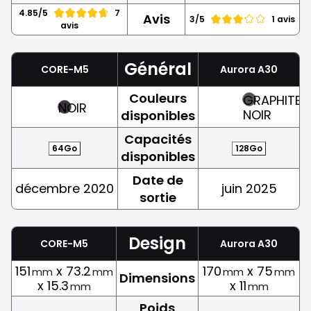
4.85/5
7
Avis
3/5
1 avis
avis
Général
CORE-M5
Aurora A30
Couleurs
GRAPHITE,
NOIR
NOIR
disponibles
Capacités
64Go
128Go
disponibles
Date de
décembre 2020
juin 2025
sortie
Design
CORE-M5
Aurora A30
151
x 73.2
170
x 75
mm
mm
mm
mm
Dimensions
x 15.3
x 11
mm
mm
Poids