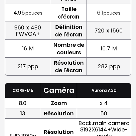
Taille
4.95
6.1
pouces
pouces
d'écran
Définition
960
x 480
720
x 1560
FWVGA+
de l'écran
Nombre de
16
M
16,7
M
couleurs
Résolution
217 ppp
282 ppp
de l'écran
Caméra
CORE-M5
Aurora A30
8.0
Zoom
x 4
13
Résolution
50
Back,main camera
8192X6144+Wide-
Résolution
FHD 1080p
angle