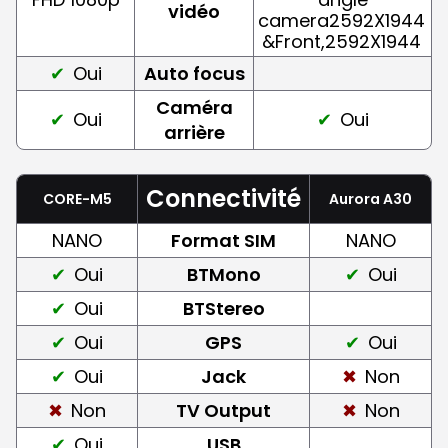
vidéo
camera2592X1944
&Front,2592X1944
Oui
Auto focus
Caméra
Oui
Oui
arrière
Connectivité
CORE-M5
Aurora A30
NANO
Format SIM
NANO
Oui
BTMono
Oui
Oui
BTStereo
Oui
GPS
Oui
Oui
Jack
Non
Non
TV Output
Non
Oui
USB