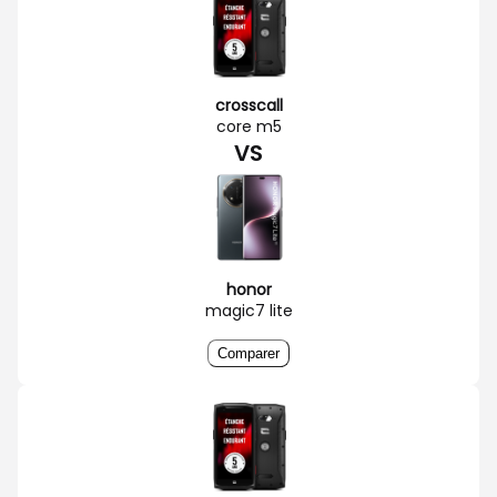
crosscall
core m5
VS
honor
magic7 lite
Comparer