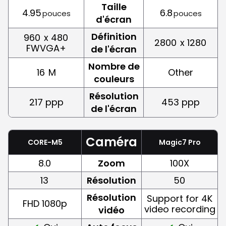
Taille
4.95
6.8
pouces
pouces
d'écran
Définition
960
x 480
2800
x 1280
FWVGA+
de l'écran
Nombre de
16
M
Other
couleurs
Résolution
217 ppp
453 ppp
de l'écran
Caméra
CORE-M5
Magic7 Pro
8.0
Zoom
100X
13
Résolution
50
Résolution
Support for 4K
FHD 1080p
video recording
vidéo