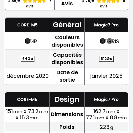
4.85/5
7
4.75/5
8
Avis
avis
avis
Général
CORE-M5
Magic7 Pro
Couleurs
NOIR
NOIR
GRIS
disponibles
Capacités
64Go
512Go
disponibles
Date de
décembre 2020
janvier 2025
sortie
Design
CORE-M5
Magic7 Pro
151
x 73.2
162.7
x
mm
mm
mm
Dimensions
x 15.3
77.1
x 8.8
mm
mm
mm
Poids
223
g