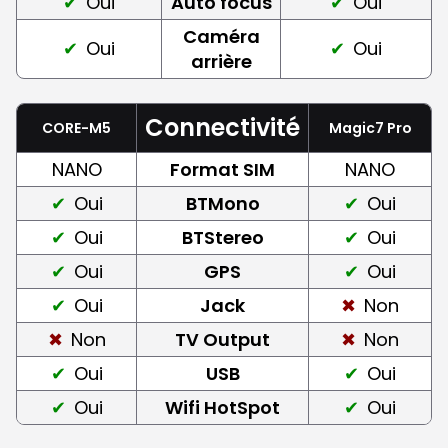
Oui
Auto focus
Oui
Caméra
Oui
Oui
arrière
Connectivité
CORE-M5
Magic7 Pro
NANO
Format SIM
NANO
Oui
BTMono
Oui
Oui
BTStereo
Oui
Oui
GPS
Oui
Oui
Jack
Non
Non
TV Output
Non
Oui
USB
Oui
Oui
Wifi HotSpot
Oui