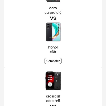
doro
aurora a10
VS
honor
x6b
Comparer
crosscall
core m5