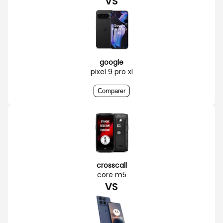
VS
google
pixel 9 pro xl
Comparer
crosscall
core m5
VS