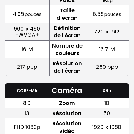
Poids
192
g
Taille
4.95
6.56
pouces
pouces
d'écran
Définition
960
x 480
720
x 1612
FWVGA+
de l'écran
Nombre de
16
M
16,7
M
couleurs
Résolution
217 ppp
269 ppp
de l'écran
Caméra
CORE-M5
X6b
8.0
Zoom
10
13
Résolution
50
Résolution
FHD 1080p
1920
x 1080
vidéo