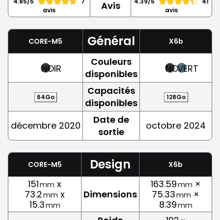
4.85/5
7
4.39/5
41
Avis
avis
avis
Général
CORE-M5
X6b
Couleurs
NOIR
NOIR
VERT
disponibles
Capacités
64Go
128Go
disponibles
Date de
décembre 2020
octobre 2024
sortie
Design
CORE-M5
X6b
151
x
163.59
×
mm
mm
73.2
x
Dimensions
75.33
×
mm
mm
15.3
8.39
mm
mm