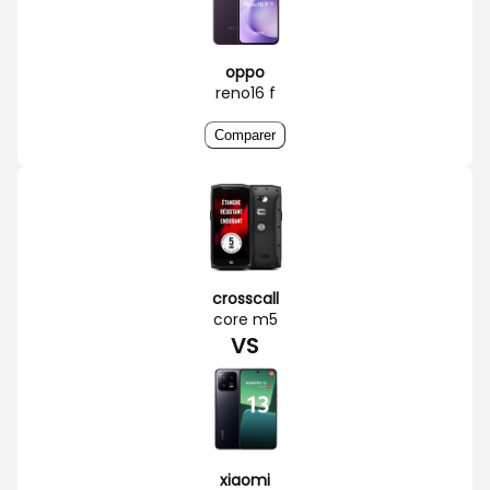
oppo
reno16 f
Comparer
crosscall
core m5
VS
xiaomi