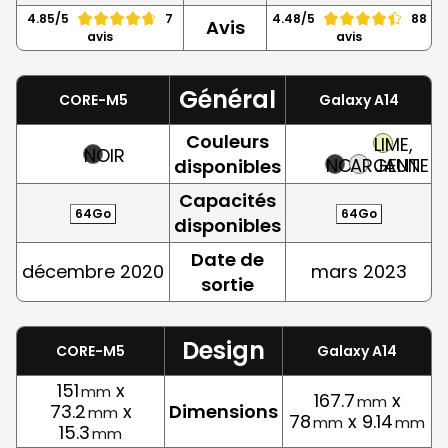
4.85/5
7
4.48/5
88
Avis
avis
avis
Général
CORE-M5
Galaxy A14
Couleurs
LIME,
NOIR
NOIR
ARGENT
JAUNE
disponibles
Capacités
64Go
64Go
disponibles
Date de
décembre 2020
mars 2023
sortie
Design
CORE-M5
Galaxy A14
151
x
mm
167.7
x
mm
73.2
x
Dimensions
mm
78
x 9.14
mm
mm
15.3
mm