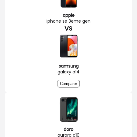
apple
iphone se 3eme gen
VS
samsung
galaxy a14
Comparer
doro
aurora a10