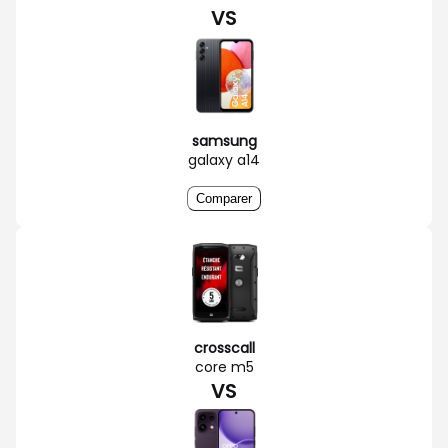
VS
samsung
galaxy a14
Comparer
crosscall
core m5
VS