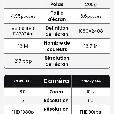
Poids
200
g
Taille
4.95
6.6
pouces
pouces
d'écran
Définition
960
x 480
1080×2408
FWVGA+
de l'écran
Nombre de
16
M
16,7
M
couleurs
Résolution
217 ppp
de l'écran
Caméra
CORE-M5
Galaxy A14
8.0
Zoom
10
x
13
Résolution
50
Résolution
FHD 1080p
FHD30fps