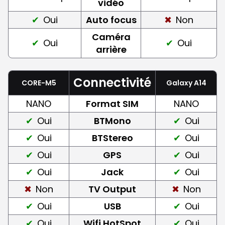
vidéo
Oui
Auto focus
Non
Caméra
Oui
Oui
arrière
Connectivité
CORE-M5
Galaxy A14
NANO
Format SIM
NANO
Oui
BTMono
Oui
Oui
BTStereo
Oui
Oui
GPS
Oui
Oui
Jack
Oui
Non
TV Output
Non
Oui
USB
Oui
Oui
Wifi HotSpot
Oui