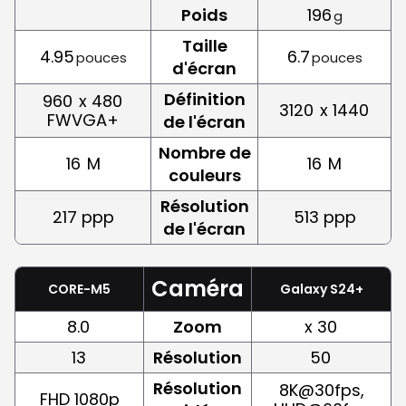
Poids
196
g
Taille
4.95
6.7
pouces
pouces
d'écran
Définition
960
x 480
3120
x 1440
FWVGA+
de l'écran
Nombre de
16
M
16
M
couleurs
Résolution
217 ppp
513 ppp
de l'écran
Caméra
CORE-M5
Galaxy S24+
8.0
Zoom
x 30
13
Résolution
50
Résolution
8K@30fps,
FHD 1080p