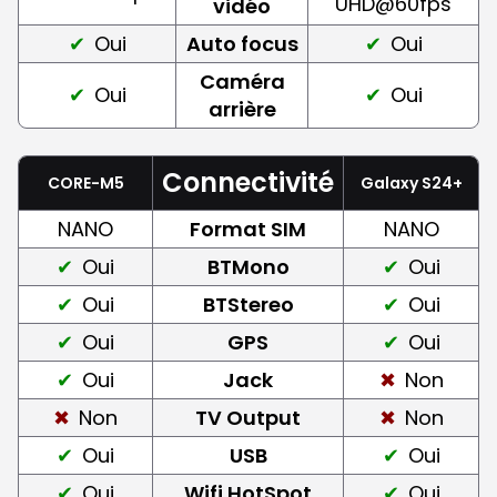
UHD@60fps
vidéo
Oui
Auto focus
Oui
Caméra
Oui
Oui
arrière
Connectivité
CORE-M5
Galaxy S24+
NANO
Format SIM
NANO
Oui
BTMono
Oui
Oui
BTStereo
Oui
Oui
GPS
Oui
Oui
Jack
Non
Non
TV Output
Non
Oui
USB
Oui
Oui
Wifi HotSpot
Oui