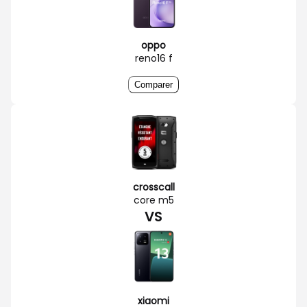
oppo
reno16 f
Comparer
crosscall
core m5
VS
xiaomi