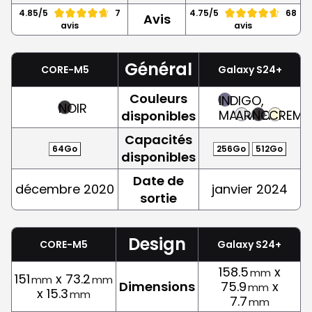
4.85/5
7
4.75/5
68
Avis
avis
avis
Général
CORE-M5
Galaxy S24+
Couleurs
INDIGO,
NOIR
MAUVE
ARGENT
NOIR
CREME
disponibles
Capacités
64Go
256Go
512Go
disponibles
Date de
décembre 2020
janvier 2024
sortie
Design
CORE-M5
Galaxy S24+
158.5
x
mm
151
x 73.2
mm
mm
Dimensions
75.9
x
mm
x 15.3
mm
7.7
mm