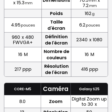
Dimensions
70.5
x
mm
x 15.3
mm
7.2
mm
Poids
162
g
Taille
4.95
6.2
pouces
pouces
d'écran
Définition
960
x 480
2340
x 1080
FWVGA+
de l'écran
Nombre de
16
M
16
M
couleurs
Résolution
217 ppp
416 ppp
de l'écran
Caméra
CORE-M5
Galaxy S25
Digital Zoom up
8.0
Zoom
to 30
x