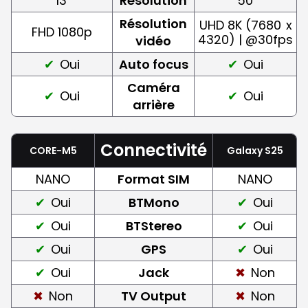
13
Résolution
50
Résolution
UHD 8K (7680
x
FHD 1080p
4320) | @30fps
vidéo
Oui
Auto focus
Oui
Caméra
Oui
Oui
arrière
Connectivité
CORE-M5
Galaxy S25
NANO
Format SIM
NANO
Oui
BTMono
Oui
Oui
BTStereo
Oui
Oui
GPS
Oui
Oui
Jack
Non
Non
TV Output
Non