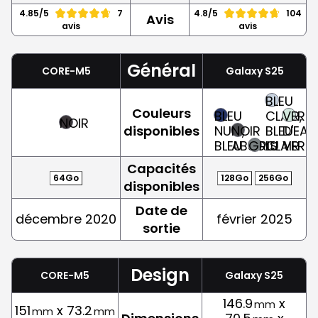
4.85/5
7
4.8/5
104
Avis
avis
avis
Général
CORE-M5
Galaxy S25
BLEU
Couleurs
BLEU
CLAIR,
VERT
NOIR
disponibles
NUIT,
NOIR
BLEU-
D'EAU
BLEU
ABSOLU
GRIS
CLAIR
VERT
Capacités
64Go
128Go
256Go
disponibles
Date de
décembre 2020
février 2025
sortie
Design
CORE-M5
Galaxy S25
146.9
x
mm
151
x 73.2
mm
mm