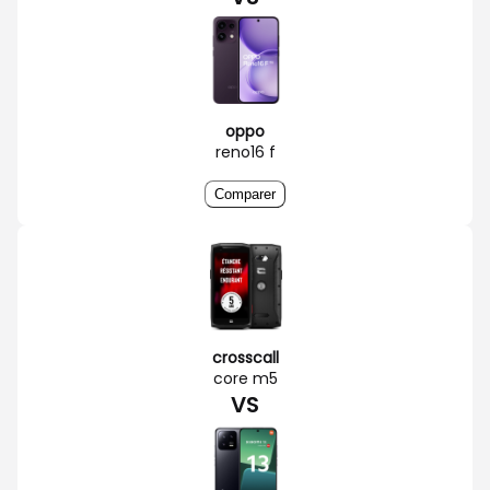
oppo
reno16 f
Comparer
crosscall
core m5
VS