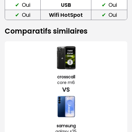
Oui
USB
Oui
Oui
Wifi HotSpot
Oui
Comparatifs similaires
crosscall
core m6
VS
samsung
galaxy s25