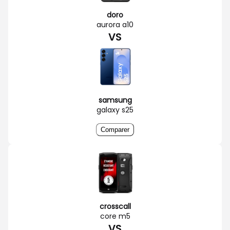
doro
aurora a10
VS
samsung
galaxy s25
Comparer
crosscall
core m5
VS