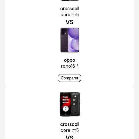
crosscall
core m5
VS
oppo
reno16 f
Comparer
crosscall
core m5
VS