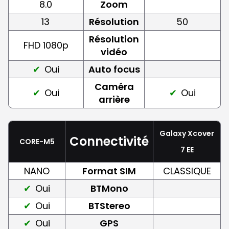
8.0
Zoom
13
Résolution
50
Résolution
FHD 1080p
vidéo
Oui
Auto focus
Caméra
Oui
Oui
arrière
Galaxy Xcover
Connectivité
CORE-M5
7 EE
NANO
Format SIM
CLASSIQUE
Oui
BTMono
Oui
BTStereo
Oui
GPS