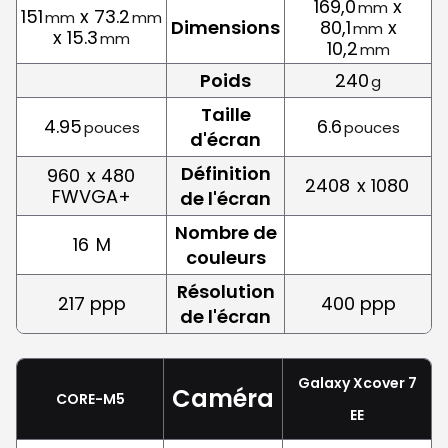
169,0
x
mm
151
x 73.2
mm
mm
Dimensions
80,1
x
mm
x 15.3
mm
10,2
mm
Poids
240
g
Taille
4.95
6.6
pouces
pouces
d'écran
Définition
960
x 480
2408
x 1080
FWVGA+
de l'écran
Nombre de
16
M
couleurs
Résolution
217 ppp
400 ppp
de l'écran
Galaxy Xcover 7
Caméra
CORE-M5
EE