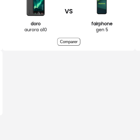
VS
doro
fairphone
aurora a10
gen 5
Comparer