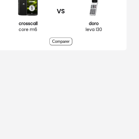
VS
crosscall
doro
core m6
leva l30
Comparer