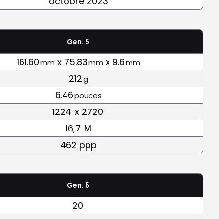
octobre 2023
Gen. 5
161.60
x 75.83
x 9.6
mm
mm
mm
212
g
6.46
pouces
1224
x 2720
16,7
M
462 ppp
Gen. 5
20