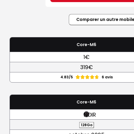
Comparer un autre mobil
Core-M6
1€
319€
4.83/5
6 avis
Core-M6
NOIR
128Go