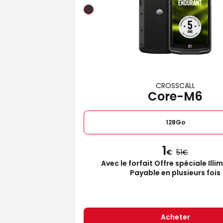
CROSSCALL
Core-M6
128Go
1
€
51
Avec le forfait Offre spéciale Illi
Payable en plusieurs fois
Acheter