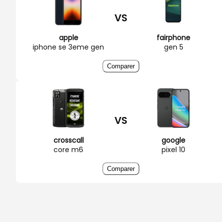
VS
apple
fairphone
iphone se 3eme gen
gen 5
Comparer
VS
crosscall
google
core m6
pixel 10
Comparer