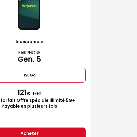
Indisponible
FAIRPHONE
Gen. 5
128Go
121
€
171
 forfait Offre spéciale Illimité 5G+
Payable en plusieurs fois
Acheter