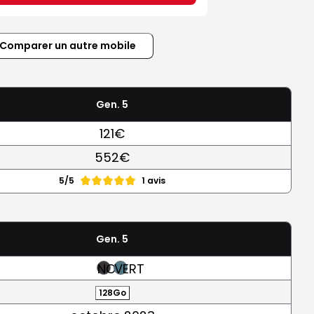
Comparer un autre mobile
Gen. 5
121€
552€
5/5
1 avis
Gen. 5
NOIR
VERT
128Go