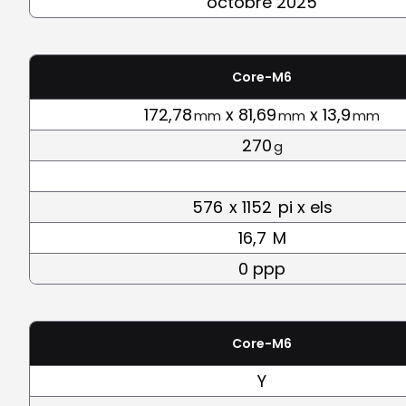
octobre 2025
Core-M6
172,78
x 81,69
x 13,9
mm
mm
mm
270
g
576
x 1152
pi x els
16,7
M
0 ppp
Core-M6
Y