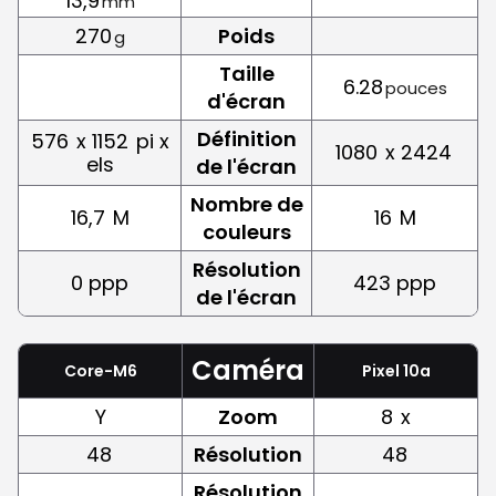
13,9
mm
270
Poids
g
Taille
6.28
pouces
d'écran
Définition
576
x 1152
pi x
1080
x 2424
els
de l'écran
Nombre de
16,7
M
16
M
couleurs
Résolution
0 ppp
423 ppp
de l'écran
Caméra
Core-M6
Pixel 10a
Y
Zoom
8
x
48
Résolution
48
Résolution