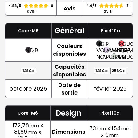
4.83/5
6
4.6/5
5
Avis
avis
avis
Général
Core-M6
Pixel 10a
NOIR
ROUGE
Couleurs
NOIR
VOLCANIQUE,
LAVANDE,
FRAMBO
disponibles
NOIR
VIOLET
BRUME
ROUGE
Capacités
128Go
128Go
256Go
disponibles
Date de
octobre 2025
février 2026
sortie
Design
Core-M6
Pixel 10a
172,78
x
mm
73
x 154
mm
mm
81,69
x
Dimensions
mm
x 9
mm