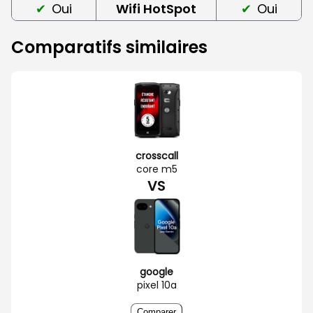
Oui
Wifi HotSpot
Oui
Comparatifs similaires
crosscall
core m5
VS
google
pixel 10a
Comparer