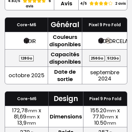
4.83/5
6
Avis
4/5
2 avis
avis
Général
Core-M6
Pixel 9 Pro Fold
Couleurs
NOIR
NOIR
PORCELAI
disponibles
Capacités
128Go
256Go
512Go
disponibles
Date de
septembre
octobre 2025
2024
sortie
Design
Core-M6
Pixel 9 Pro Fold
172,78
x
155.20
x
mm
mm
81,69
x
Dimensions
77.10
x
mm
mm
13,9
10.50
mm
mm