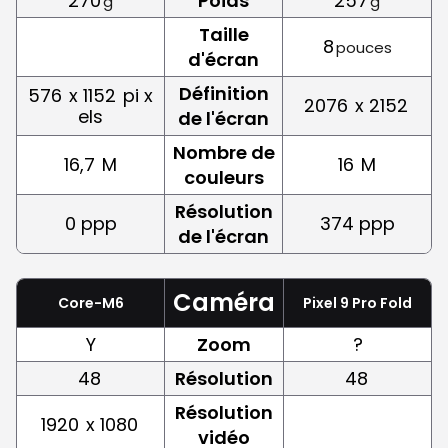
270
Poids
257
g
g
Taille
8
pouces
d'écran
Définition
576
x 1152
pi x
2076
x 2152
els
de l'écran
Nombre de
16,7
M
16
M
couleurs
Résolution
0 ppp
374 ppp
de l'écran
Caméra
Core-M6
Pixel 9 Pro Fold
Y
Zoom
?
48
Résolution
48
Résolution
1920
x 1080
vidéo