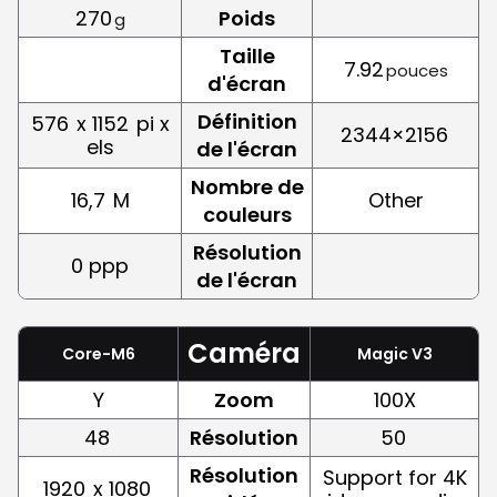
270
Poids
g
Taille
7.92
pouces
d'écran
Définition
576
x 1152
pi x
2344×2156
els
de l'écran
Nombre de
16,7
M
Other
couleurs
Résolution
0 ppp
de l'écran
Caméra
Core-M6
Magic V3
Y
Zoom
100X
48
Résolution
50
Résolution
Support for 4K
1920
x 1080