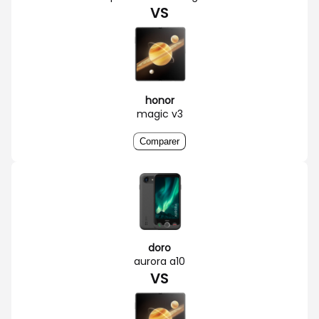
VS
honor
magic v3
Comparer
doro
aurora a10
VS