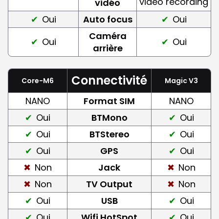
video recording
vidéo
Oui
Auto focus
Oui
Caméra
Oui
Oui
arrière
Connectivité
Core-M6
Magic V3
NANO
Format SIM
NANO
Oui
BTMono
Oui
Oui
BTStereo
Oui
Oui
GPS
Oui
Non
Jack
Non
Non
TV Output
Non
Oui
USB
Oui
Oui
Wifi HotSpot
Oui