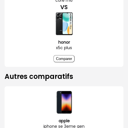
core m6
VS
honor
x5c plus
Comparer
Autres comparatifs
apple
iphone se 3eme gen