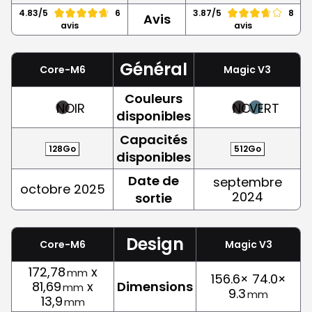
4.83/5
6
3.87/5
8
Avis
avis
avis
Général
Core-M6
Magic V3
Couleurs
NOIR
NOIR
VERT
disponibles
Capacités
128Go
512Go
disponibles
Date de
septembre
octobre 2025
2024
sortie
Design
Core-M6
Magic V3
172,78
x
mm
156.6× 74.0×
81,69
x
Dimensions
mm
9.3
mm
13,9
mm