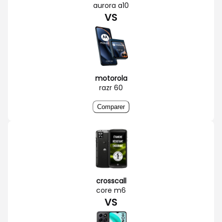
aurora a10
VS
motorola
razr 60
Comparer
crosscall
core m6
VS