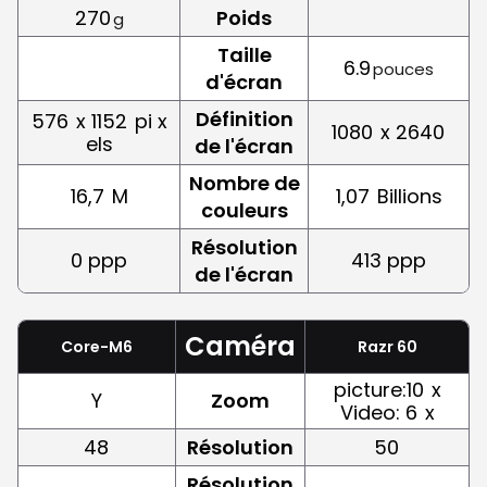
270
Poids
g
Taille
6.9
pouces
d'écran
Définition
576
x 1152
pi x
1080
x 2640
els
de l'écran
Nombre de
16,7
M
1,07
Billions
couleurs
Résolution
0 ppp
413 ppp
de l'écran
Caméra
Core-M6
Razr 60
picture:10
x
Y
Zoom
Video: 6
x
48
Résolution
50
Résolution