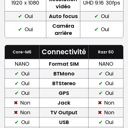
1920
x 1080
UHD 9:16
30fps
vidéo
Oui
Auto focus
Oui
Caméra
Oui
Oui
arrière
Connectivité
Core-M6
Razr 60
NANO
Format SIM
NANO
Oui
BTMono
Oui
Oui
BTStereo
Oui
Oui
GPS
Oui
Non
Jack
Non
Non
TV Output
Non
Oui
USB
Oui