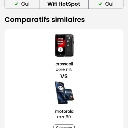
Oui
Wifi HotSpot
Oui
Comparatifs similaires
crosscall
core m5
VS
motorola
razr 60
Comparer