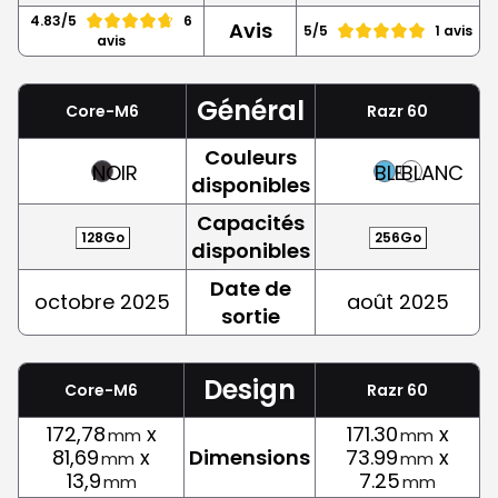
4.83/5
6
Avis
5/5
1 avis
avis
Général
Core-M6
Razr 60
Couleurs
NOIR
BLEU
BLANC
disponibles
Capacités
128Go
256Go
disponibles
Date de
octobre 2025
août 2025
sortie
Design
Core-M6
Razr 60
172,78
x
171.30
x
mm
mm
81,69
x
Dimensions
73.99
x
mm
mm
13,9
7.25
mm
mm