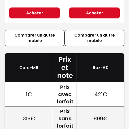
Acheter
Acheter
Comparer un autre
Comparer un autre
mobile
mobile
Prix
et
Core-M6
Razr 60
note
Prix
1€
avec
421€
forfait
Prix
319€
sans
899€
forfait