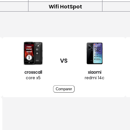
Wifi HotSpot
VS
crosscall
xiaomi
core x5
redmi 14c
Comparer