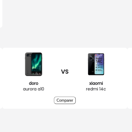
VS
doro
xiaomi
aurora a10
redmi 14c
Comparer