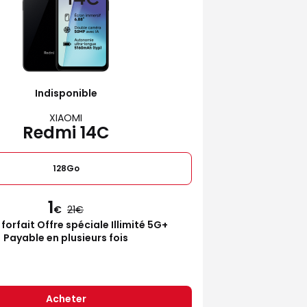
Indisponible
XIAOMI
Redmi 14C
128Go
1
€
21
 forfait Offre spéciale Illimité 5G+
Payable en plusieurs fois
Acheter