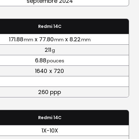
septembre 2024
Redmi 14C
171.88
x 77.80
x 8.22
mm
mm
mm
211
g
6.88
pouces
1640
x 720
260 ppp
Redmi 14C
1X-10X