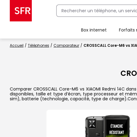
Box internet
Forfaits
Client Box SFR, ajouter une offre Maison Sécurisée
Accueil
Téléphones
Comparateur
CROSSCALL Core-M6 vs XI
CRO
Comparer CROSSCALL Core-M6 vs XIAOMI Redmi 14C dans le d
disponibles, taille et type d’écran, type processeur et mém
sim), batterie (technologie, capacité, type de charge).Con