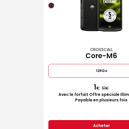
CROSSCALL
Core-M6
128Go
1
€
51
Avec le forfait Offre spéciale Illi
Payable en plusieurs fois
Acheter