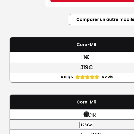
Comparer un autre mobil
Core-M6
1€
319€
4.83/5
6 avis
Core-M6
NOIR
128Go