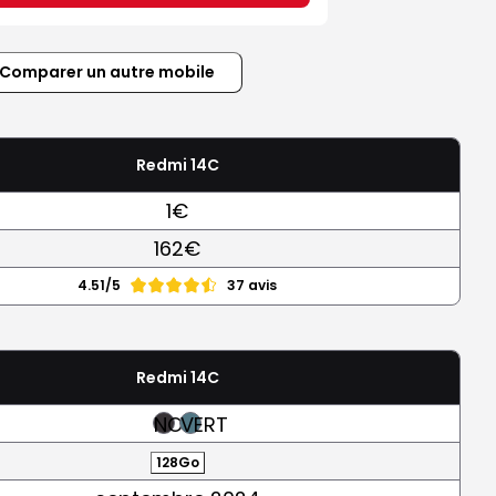
Comparer un autre mobile
Redmi 14C
1€
162€
4.51/5
37 avis
Redmi 14C
NOIR
VERT
128Go