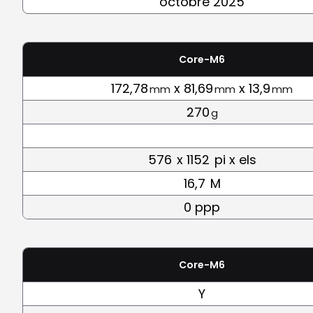
octobre 2025
Core-M6
172,78
x 81,69
x 13,9
mm
mm
mm
270
g
576
x 1152
pi x els
16,7
M
0 ppp
Core-M6
Y