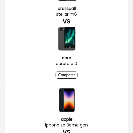
crosscall
stellar m6
VS
doro
aurora a10
Comparer
apple
iphone se 3eme gen
VS