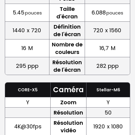
Taille
5.45
6.088
pouces
pouces
d'écran
Définition
1440
x 720
720
x 1560
de l'écran
Nombre de
16
M
16,7
M
couleurs
Résolution
295 ppp
282 ppp
de l'écran
Caméra
CORE-X5
Stellar-M6
Y
Zoom
Y
Résolution
50
Résolution
4K@30fps
1920
x 1080
vidéo