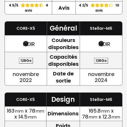
4.5/5
4
4.2/5
10
Avis
avis
avis
Général
CORE-X5
Stellar-M6
Couleurs
NOIR
NOIR
disponibles
Capacités
128Go
128Go
disponibles
Date de
novembre
novembre
2022
2024
sortie
Design
CORE-X5
Stellar-M6
163
x 78
165.8
x
mm
mm
mm
Dimensions
x 14.5
78
x 12.3
mm
mm
mm
Poids