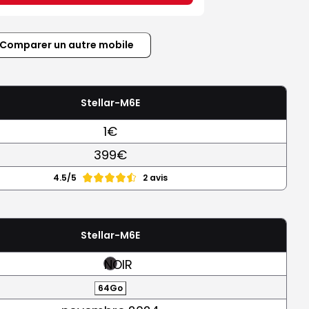
Comparer un autre mobile
Stellar-M6E
1€
399€
4.5/5
2 avis
Stellar-M6E
NOIR
64Go