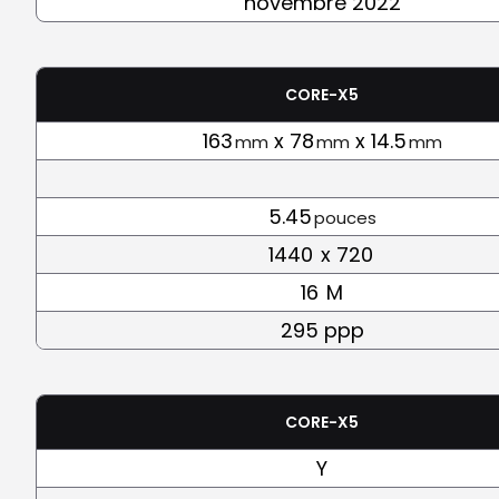
novembre 2022
CORE-X5
163
x 78
x 14.5
mm
mm
mm
5.45
pouces
1440
x 720
16
M
295 ppp
CORE-X5
Y