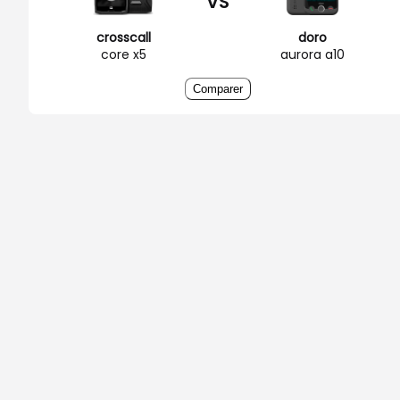
VS
crosscall
doro
core x5
aurora a10
Comparer