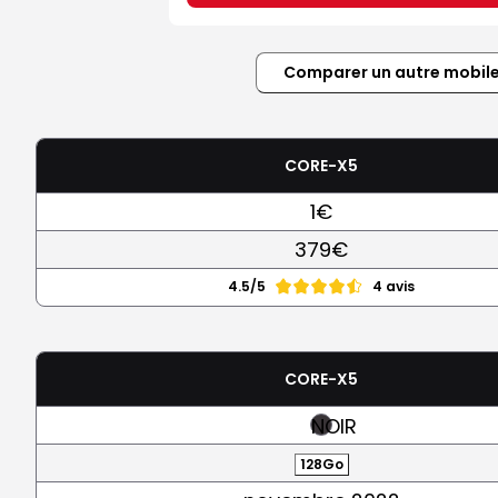
Comparer un autre mobil
CORE-X5
1€
379€
4.5/5
4 avis
CORE-X5
NOIR
128Go