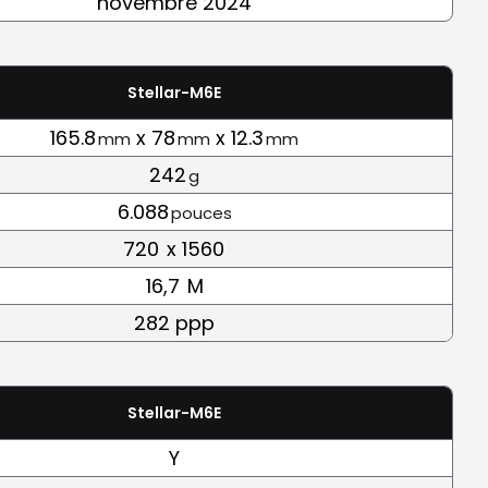
novembre 2024
Stellar-M6E
165.8
x 78
x 12.3
mm
mm
mm
242
g
6.088
pouces
720
x 1560
16,7
M
282 ppp
Stellar-M6E
Y