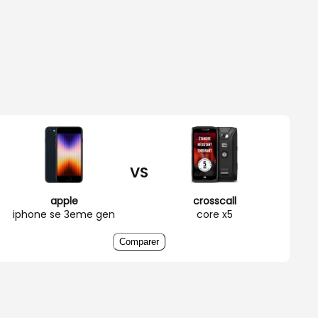
VS
apple
crosscall
iphone se 3eme gen
core x5
Comparer