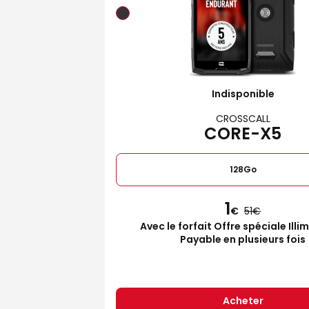
Indisponible
CROSSCALL
CORE-X5
128Go
1
€
51
Avec le forfait Offre spéciale Illi
Payable en plusieurs fois
Acheter