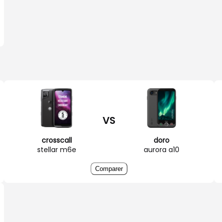
VS
crosscall
doro
stellar m6e
aurora a10
Comparer