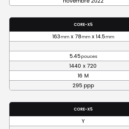
novembre 2022
CORE-X5
163
x 78
x 14.5
mm
mm
mm
5.45
pouces
1440
x 720
16
M
295 ppp
CORE-X5
Y