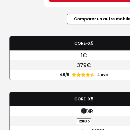
Comparer un autre mobil
CORE-X5
1€
379€
4.5/5
4 avis
CORE-X5
NOIR
128Go