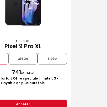
GOOGLE
Pixel 9 Pro XL
256Go
512Go
741
€
841
 forfait Offre spéciale Illimité 5G+
Payable en plusieurs fois
Acheter