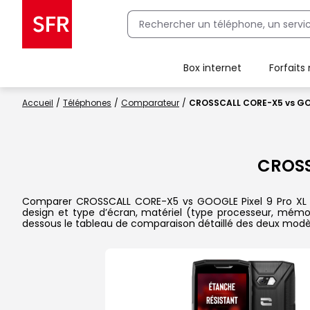
Box internet
Forfaits
Client Box SFR, ajouter une offre Maison Sécurisée
Accueil
Téléphones
Comparateur
CROSSCALL CORE-X5 vs GOO
CROS
Comparer CROSSCALL CORE-X5 vs GOOGLE Pixel 9 Pro XL dans 
design et type d’écran, matériel (type processeur, mémoi
dessous le tableau de comparaison détaillé des deux modè