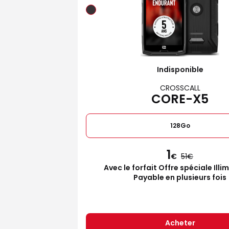
Indisponible
CROSSCALL
CORE-X5
128Go
1
€
51
Avec le forfait Offre spéciale Illi
Payable en plusieurs fois
Acheter