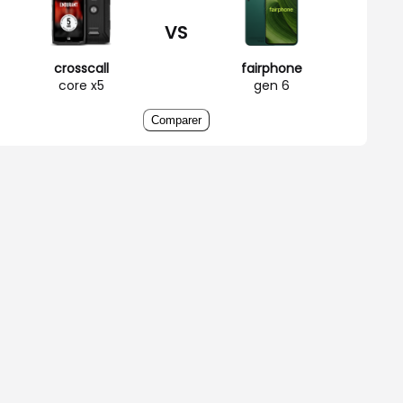
VS
crosscall
fairphone
core x5
gen 6
Comparer