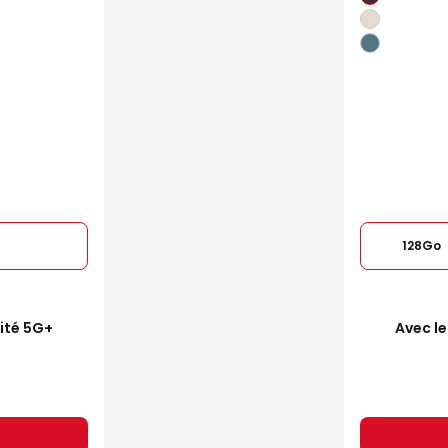
128Go
mité 5G+
Avec le