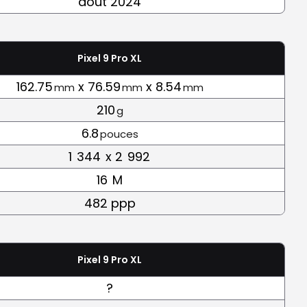
août 2024
Pixel 9 Pro XL
162.75
x 76.59
x 8.54
mm
mm
mm
210
g
6.8
pouces
1
344
x 2
992
16
M
482 ppp
Pixel 9 Pro XL
?