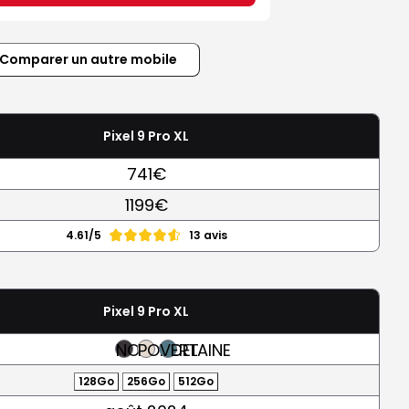
Comparer un autre mobile
Pixel 9 Pro XL
741€
1199€
4.61/5
13 avis
Pixel 9 Pro XL
NOIR
PORCELAINE
VERT
128Go
256Go
512Go