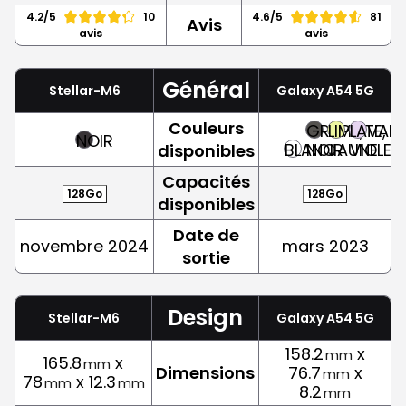
4.2/5
10
4.6/5
81
Avis
avis
avis
Général
Stellar-M6
Galaxy A54 5G
Couleurs
GRAPHITE,
LIME,
LAVAND
NOIR
BLANC
NOIR
JAUNE
VIOLET
disponibles
Capacités
128Go
128Go
disponibles
Date de
novembre 2024
mars 2023
sortie
Design
Stellar-M6
Galaxy A54 5G
158.2
x
mm
165.8
x
mm
Dimensions
76.7
x
mm
78
x 12.3
mm
mm
8.2
mm