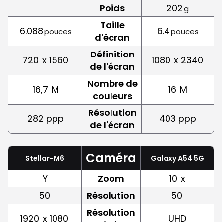
Poids
202
g
Taille
6.088
6.4
pouces
pouces
d'écran
Définition
720
x 1560
1080
x 2340
de l'écran
Nombre de
16,7
M
16
M
couleurs
Résolution
282 ppp
403 ppp
de l'écran
Caméra
Stellar-M6
Galaxy A54 5G
Y
Zoom
10
x
50
Résolution
50
Résolution
1920
x 1080
UHD