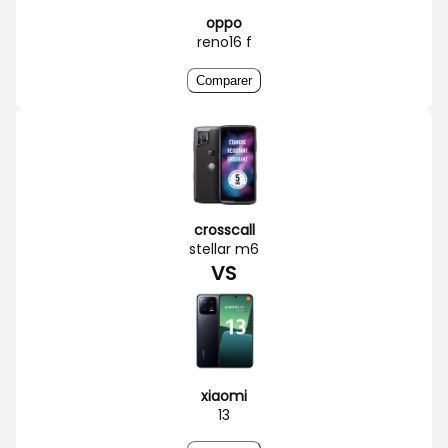
oppo
reno16 f
Comparer
crosscall
stellar m6
VS
xiaomi
13