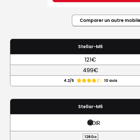
Comparer un autre mobil
Stellar-M6
121€
499€
4.2/5
10 avis
Stellar-M6
NOIR
128Go