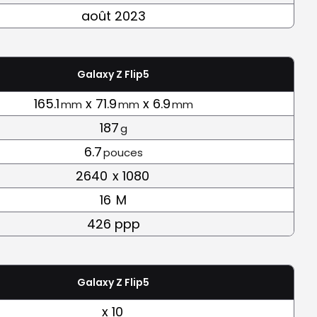
août 2023
Galaxy Z Flip5
165.1
x 71.9
x 6.9
mm
mm
mm
187
g
6.7
pouces
2640
x 1080
16
M
426 ppp
Galaxy Z Flip5
x 10