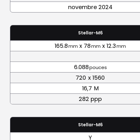
novembre 2024
Stellar-M6
165.8
x 78
x 12.3
mm
mm
mm
6.088
pouces
720
x 1560
16,7
M
282 ppp
Stellar-M6
Y