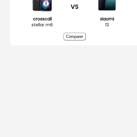
VS
crosscall
xiaomi
stellar m6
13
Comparer