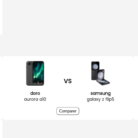
VS
doro
samsung
aurora a10
galaxy z flip5
Comparer