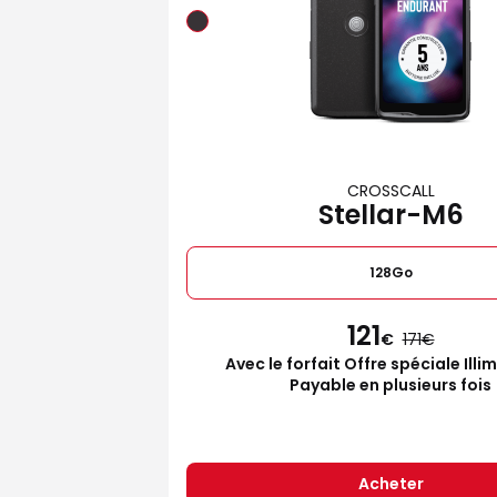
CROSSCALL
Stellar-M6
128Go
121
€
171
Avec le forfait Offre spéciale Illi
Payable en plusieurs fois
Acheter