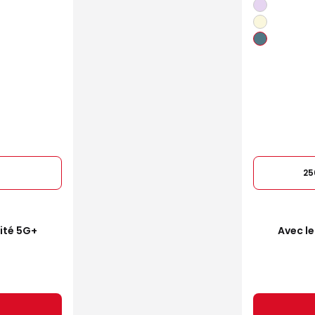
25
mité 5G+
Avec le