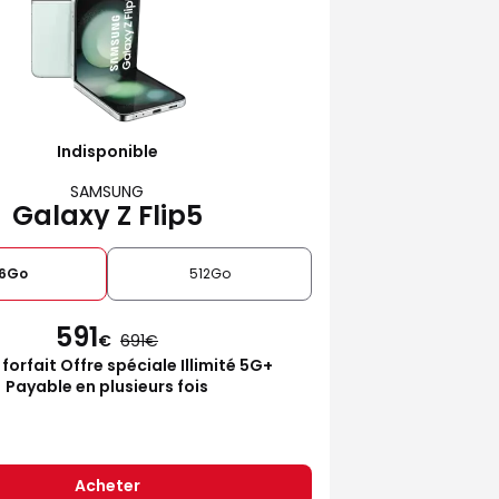
Indisponible
SAMSUNG
Galaxy Z Flip5
6Go
512Go
591
€
691
 forfait Offre spéciale Illimité 5G+
Payable en plusieurs fois
Acheter