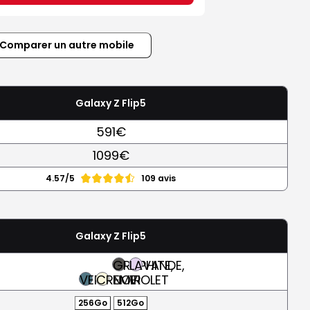
Comparer un autre mobile
Galaxy Z Flip5
591€
1099€
4.57/5
109 avis
Galaxy Z Flip5
GRAPHITE,
LAVANDE,
VERT
CREME
NOIR
VIOLET
256Go
512Go