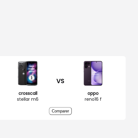
VS
crosscall
oppo
stellar m6
reno16 f
Comparer